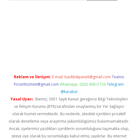
r.xyz
betci giriş
hiltonbet güncel giriş
Reklam ve İletişim:
E-mail:
backlinkpaneli@gmail.com
Teams:
forumhizmeti@gmail.com
Whatsapp: 0262 606 0 726
Telegram:
@karabul
Yasal Uyarı:
Sitemiz, 5651 Sayılı Kanun gereğince Bilgi Teknolojileri
ve İletişim Kurumu (BTK) tarafından onaylanmış bir Yer Sağlayıcı
olarak hizmet vermektedir. Bu nedenle, sitedeki içerikleri proaktif
olarak denetleme veya araştırma yükümlülüğümüz bulunmamaktadır.
Ancak, üyelerimiz yazdıkları içeriklerin sorumluluğunu taşımakta olup,
siteye üye olarak bu sorumluluğu kabul etmiş sayılırlar. Bu internet