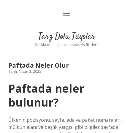
menüyü
Anasayfa
aç
Gizlilik Politikası
Tarz Dolu Tüyolar
Yasal Uyarı
Şıklıkla dolu eğlenceli alışveriş fikirleri!
Hakkımızda
Paftada Neler Olur
Tarih: Nisan 3, 2025
Paftada neler
bulunur?
Ülkenin pozisyonu, sayfa, ada ve paket numaraları,
mülkün alanı ve başlık yargısı gibi bilgiler sayfada