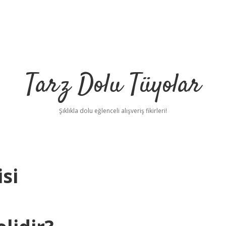
Tarz Dolu Tüyolar
Şıklıkla dolu eğlenceli alışveriş fikirleri!
si
betci