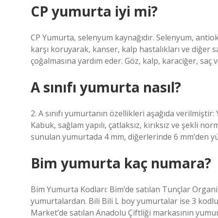
CP yumurta iyi mi?
CP Yumurta, selenyum kaynağıdır. Selenyum, antioksi
karşı koruyarak, kanser, kalp hastalıkları ve diğer 
çoğalmasına yardım eder. Göz, kalp, karaciğer, saç ve
A sınıfı yumurta nasıl?
2. A sınıfı yumurtanın özellikleri aşağıda verilmiştir
Kabuk, sağlam yapılı, çatlaksız, kırıksız ve şekli nor
sunulan yumurtada 4 mm, diğerlerinde 6 mm’den yük
Bim yumurta kaç numara?
Bim Yumurta Kodları: Bim’de satılan Tunçlar Organi
yumurtalardan. Bili Bili L boy yumurtalar ise 3 kod
Market’de satılan Anadolu Çiftliği markasının yumurt