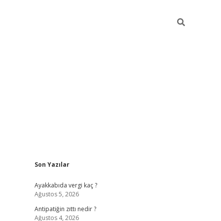
Sidebar
Son Yazılar
hiltonbet
ilbet giriş yap
ilbet.online
piabella giriş
betexper.xyz
b
Ayakkabıda vergi kaç ?
Ağustos 5, 2026
Antipatiğin zıttı nedir ?
Ağustos 4, 2026