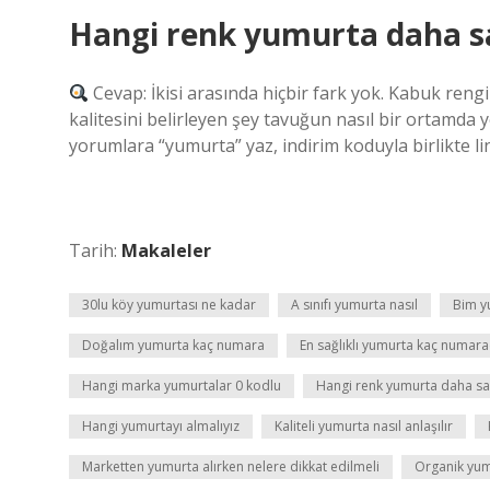
Hangi renk yumurta daha sa
Cevap: İkisi arasında hiçbir fark yok. Kabuk ren
kalitesini belirleyen şey tavuğun nasıl bir ortamda ye
yorumlara “yumurta” yaz, indirim koduyla birlikte l
Tarih:
Makaleler
30lu köy yumurtası ne kadar
A sınıfı yumurta nasıl
Bim y
Doğalım yumurta kaç numara
En sağlıklı yumurta kaç numara
Hangi marka yumurtalar 0 kodlu
Hangi renk yumurta daha sağ
Hangi yumurtayı almalıyız
Kaliteli yumurta nasıl anlaşılır
Marketten yumurta alırken nelere dikkat edilmeli
Organik yum