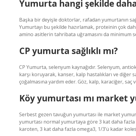
Yumurta hangi şekilde daha 
Başka bir deyişle doktorlar, rafadan yumurtanın sa
Yumurtayı bu şekilde hazırlamak, proteinin çok daha 
amino asitlerin tahribata uğramasını da minimum se
CP yumurta sağlıklı mı?
CP Yumurta, selenyum kaynağıdır. Selenyum, antioksi
karşı koruyarak, kanser, kalp hastalıkları ve diğer 
çoğalmasına yardım eder. Göz, kalp, karaciğer, saç ve
Köy yumurtası mı market y
Serbest gezen tavuğun yumurtası ile market yumurta
yumurtası normal yumurtaya göre 3 kat daha fazla E 
karoten, 3 kat daha fazla omega3, 1/3’ü kadar kolest