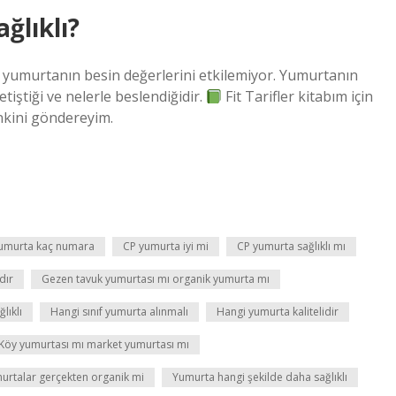
ğlıklı?
gi yumurtanın besin değerlerini etkilemiyor. Yumurtanın
tiştiği ve nelerle beslendiğidir.
Fit Tarifler kitabım için
inkini göndereyim.
umurta kaç numara
CP yumurta iyi mi
CP yumurta sağlıklı mı
dır
Gezen tavuk yumurtası mı organik yumurta mı
lıklı
Hangi sınıf yumurta alınmalı
Hangi yumurta kalitelidir
Köy yumurtası mı market yumurtası mı
urtalar gerçekten organik mi
Yumurta hangi şekilde daha sağlıklı