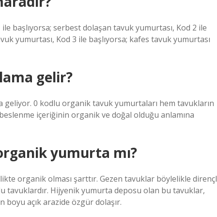
maradır?
 ile başlıyorsa; serbest dolaşan tavuk yumurtası, Kod 2 ile
uk yumurtası, Kod 3 ile başlıyorsa; kafes tavuk yumurtası
ama gelir?
a geliyor. 0 kodlu organik tavuk yumurtaları hem tavukların
 beslenme içeriğinin organik ve doğal olduğu anlamına
organik yumurta mı?
te organik olması şarttır. Gezen tavuklar böylelikle dirençl
tlu tavuklardır. Hijyenik yumurta deposu olan bu tavuklar,
n boyu açık arazide özgür dolaşır.