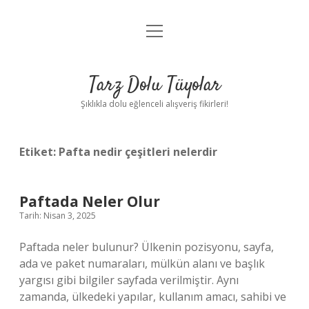
menüyü
Anasayfa
aç
Gizlilik Politikası
Tarz Dolu Tüyolar
Yasal Uyarı
Şıklıkla dolu eğlenceli alışveriş fikirleri!
Hakkımızda
Etiket:
Pafta nedir çeşitleri nelerdir
Paftada Neler Olur
Tarih: Nisan 3, 2025
Paftada neler bulunur? Ülkenin pozisyonu, sayfa,
ada ve paket numaraları, mülkün alanı ve başlık
yargısı gibi bilgiler sayfada verilmiştir. Aynı
zamanda, ülkedeki yapılar, kullanım amacı, sahibi ve