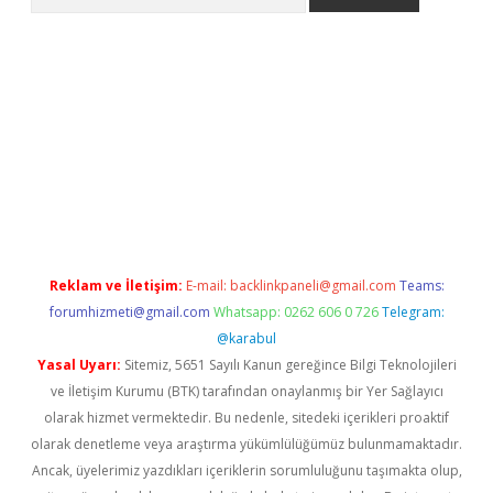
iş
betexper.xyz
betci giriş
hiltonbet güncel giriş
Reklam ve İletişim:
E-mail:
backlinkpaneli@gmail.com
Teams:
forumhizmeti@gmail.com
Whatsapp: 0262 606 0 726
Telegram:
@karabul
Yasal Uyarı:
Sitemiz, 5651 Sayılı Kanun gereğince Bilgi Teknolojileri
ve İletişim Kurumu (BTK) tarafından onaylanmış bir Yer Sağlayıcı
olarak hizmet vermektedir. Bu nedenle, sitedeki içerikleri proaktif
olarak denetleme veya araştırma yükümlülüğümüz bulunmamaktadır.
Ancak, üyelerimiz yazdıkları içeriklerin sorumluluğunu taşımakta olup,