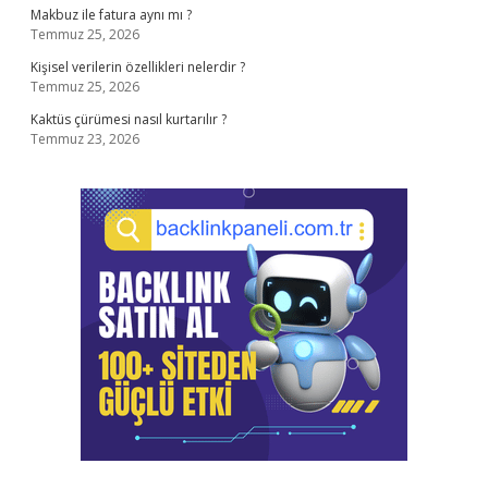
Makbuz ile fatura aynı mı ?
Temmuz 25, 2026
Kişisel verilerin özellikleri nelerdir ?
Temmuz 25, 2026
Kaktüs çürümesi nasıl kurtarılır ?
Temmuz 23, 2026