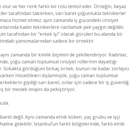
e olur ve her renk farklı bir rolü temsil eder. Örneğin, beyaz
iler tarafından takılırken, sarı baret çoğunlukla teknikerler
el amaca hizmet etmez; aynı zamanda iş gücündeki cinsiyet
alanlarında kadın teknikerlere rastlamak pek yaygın değildir.
plum tarafından bir “erkek işi” olarak görülen bu alanda bir
yatındaki yansımalarından sadece bir örnektir.
 aynı zamanda bir kimlik biçimini de şekillendiriyor. Kadınlar,
inde, çoğu zaman toplumsal cinsiyet rollerinin dayattığı
lar. Sokakta gördüğüm birkaç örnek, bunun ne kadar zorlayıcı
karken hissettikleri dışlanmışlık, çoğu zaman toplumsal
erkeklerin giydiği sarı baret, onlar için sadece bir iş güvenliğ
ş bir meslek imajını da pekiştiriyor.
cılık
 ibaret değil. Aynı zamanda etnik köken, yaş grubu ve işçi
aline gelebilir. İstanbul’un farklı bölgelerinde, farklı etnik