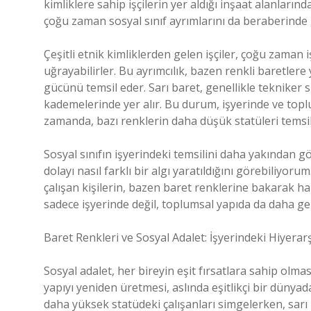
kimliklere sahip işçilerin yer aldığı inşaat alanlarında
çoğu zaman sosyal sınıf ayrımlarını da beraberinde g
Çeşitli etnik kimliklerden gelen işçiler, çoğu zaman 
uğrayabilirler. Bu ayrımcılık, bazen renkli baretlere y
gücünü temsil eder. Sarı baret, genellikle tekniker sın
kademelerinde yer alır. Bu durum, işyerinde ve toplu
zamanda, bazı renklerin daha düşük statüleri temsil e
Sosyal sınıfın işyerindeki temsilini daha yakından 
dolayı nasıl farklı bir algı yaratıldığını görebiliyor
çalışan kişilerin, bazen baret renklerine bakarak ha
sadece işyerinde değil, toplumsal yapıda da daha gen
Baret Renkleri ve Sosyal Adalet: İşyerindeki Hiyera
Sosyal adalet, her bireyin eşit fırsatlara sahip olma
yapıyı yeniden üretmesi, aslında eşitlikçi bir düny
daha yüksek statüdeki çalışanları simgelerken, sarı b