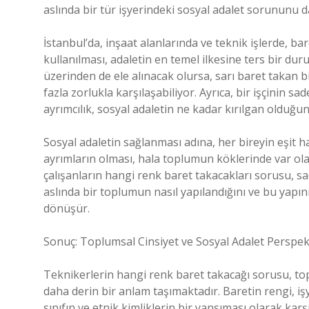
aslında bir tür işyerindeki sosyal adalet sorununu 
İstanbul’da, inşaat alanlarında ve teknik işlerde, ba
kullanılması, adaletin en temel ilkesine ters bir duru
üzerinden de ele alınacak olursa, sarı baret takan bi
fazla zorlukla karşılaşabiliyor. Ayrıca, bir işçinin 
ayrımcılık, sosyal adaletin ne kadar kırılgan olduğu
Sosyal adaletin sağlanması adına, her bireyin eşit h
ayrımların olması, hala toplumun köklerinde var olan
çalışanların hangi renk baret takacakları sorusu, sad
aslında bir toplumun nasıl yapılandığını ve bu yapın
dönüşür.
Sonuç: Toplumsal Cinsiyet ve Sosyal Adalet Perspek
Teknikerlerin hangi renk baret takacağı sorusu, topl
daha derin bir anlam taşımaktadır. Baretin rengi, işy
sınıfın ve etnik kimliklerin bir yansıması olarak karş