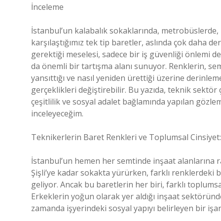
İnceleme
İstanbul’un kalabalık sokaklarında, metrobüslerde,
karşılaştığımız tek tip baretler, aslında çok daha d
gerektiği meselesi, sadece bir iş güvenliği önlemi değ
da önemli bir tartışma alanı sunuyor. Renklerin, semb
yansıttığı ve nasıl yeniden ürettiği üzerine derinle
gerçeklikleri değiştirebilir. Bu yazıda, teknik sektör 
çeşitlilik ve sosyal adalet bağlamında yapılan göz
inceleyeceğim.
Teknikerlerin Baret Renkleri ve Toplumsal Cinsiyet:
İstanbul’un hemen her semtinde inşaat alanlarına 
Şişli’ye kadar sokakta yürürken, farklı renklerdeki b
geliyor. Ancak bu baretlerin her biri, farklı toplumsal
Erkeklerin yoğun olarak yer aldığı inşaat sektöründe
zamanda işyerindeki sosyal yapıyı belirleyen bir işar