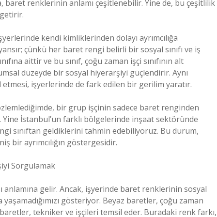
, baret renklerinin anlamı çeşitlenebilir. Yine de, bu çeşitlilik
etirir.
işyerlerinde kendi kimliklerinden dolayı ayrımcılığa
ansır; çünkü her baret rengi belirli bir sosyal sınıfı ve iş
ıfına aittir ve bu sınıf, çoğu zaman işçi sınıfının alt
msal düzeyde bir sosyal hiyerarşiyi güçlendirir. Aynı
tmesi, işyerlerinde de fark edilen bir gerilim yaratır.
gözlemlediğimde, bir grup işçinin sadece baret renginden
um. Yine İstanbul’un farklı bölgelerinde inşaat sektöründe
ngi sınıftan geldiklerini tahmin edebiliyoruz. Bu durum,
iş bir ayrımcılığın göstergesidir.
rşiyi Sorgulamak
sı anlamına gelir. Ancak, işyerinde baret renklerinin sosyal
ada yaşamadığımızı gösteriyor. Beyaz baretler, çoğu zaman
aretler, tekniker ve işçileri temsil eder. Buradaki renk farkı,