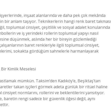
 işyerlerinde, inşaat alanlarında ve daha pek çok mekânda
erin bir anlam taşıyor. Teknikerlerin hangi renk baret takması
il, toplumsal cinsiyet, çeşitlilik ve sosyal adalet konularında
ollerin ve iş yerindeki rollerin toplumsal yapıyı nasıl
mesine düşünmek, aslında her bir bireyin gözlemlediği
çalışanlarının baret renkleriyle ilgili toplumsal cinsiyet,
lemlerimi, sokakta gördüğüm sahnelerle harmanlayarak
 Bir Kimlik Meselesi
rastlamak mümkün. Taksim’den Kadıköy’e, Beşiktaş’tan
aretler takan işçileri görmek adeta günlük bir ritüel haline
 cinsiyet normlarını, rollerini ve beklentilerini yansıtıyor.
, baretin rengi sadece bir güvenlik öğesi değil, aynı
ettir.