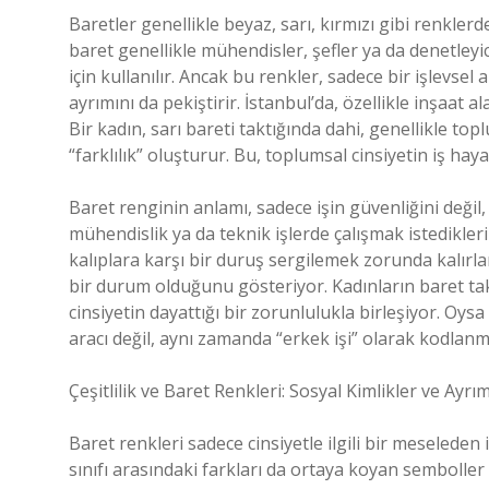
Baretler genellikle beyaz, sarı, kırmızı gibi renklerd
baret genellikle mühendisler, şefler ya da denetleyic
için kullanılır. Ancak bu renkler, sadece bir işlevs
ayrımını da pekiştirir. İstanbul’da, özellikle inşaat 
Bir kadın, sarı bareti taktığında dahi, genellikle to
“farklılık” oluşturur. Bu, toplumsal cinsiyetin iş ha
Baret renginin anlamı, sadece işin güvenliğini değil,
mühendislik ya da teknik işlerde çalışmak istedikler
kalıplara karşı bir duruş sergilemek zorunda kalır
bir durum olduğunu gösteriyor. Kadınların baret ta
cinsiyetin dayattığı bir zorunlulukla birleşiyor. Oysa 
aracı değil, aynı zamanda “erkek işi” olarak kodlanmı
Çeşitlilik ve Baret Renkleri: Sosyal Kimlikler ve Ayrım
Baret renkleri sadece cinsiyetle ilgili bir meseleden
sınıfı arasındaki farkları da ortaya koyan semboller h