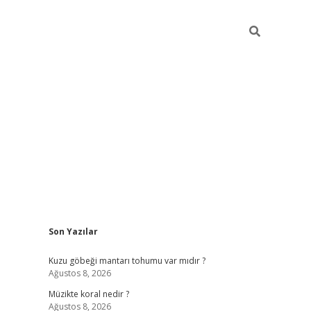
Sidebar
Son Yazılar
ci
hiltonbet
ilbet giriş yap
ilbet.online
piabella giriş
betexper.x
Kuzu göbeği mantarı tohumu var mıdır ?
Ağustos 8, 2026
Müzikte koral nedir ?
Ağustos 8, 2026