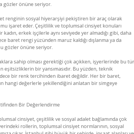
da gözler önüne seriyor.
ret renginin sosyal hiyerarşiyi pekiştiren bir araç olarak
mu işaret eder. Çeşitlilik ve toplumsal cinsiyet konuları
r kadın, erkek işçilerle aynı seviyede yer almadığı gibi, daha
sadece baret rengi yüzünden maruz kaldığı dışlanma ya da
nu gözler önüne seriyor.
aklara sahip olması gerektiği çok açıkken, işyerlerinde bu tü
 eşitsizliklerin bir yansımasıdır. Bu yüzden, teknik
ece bir renk tercihinden ibaret değildir. Her bir baret,
ın hangi değerlerle şekillendiğini anlatan bir simgeye
tifinden Bir Değerlendirme
umsal cinsiyet, çeşitlilik ve sosyal adalet bağlamında çok
erindeki rollerin, toplumsal cinsiyet normlarının, sosyal
ımıza çıkar. İstanbul gibi büyük bir şehirde, inşaat alanları ve