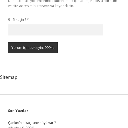
Daha sonraki yorumlarımda kullanılması için adım, e-posta adresim
ve site adresim bu tarayıcıya kaydedilsin.
9 - 5 kaçtır?
*
Sitemap
Sidebar
Son Yazılar
Çankırı’nın kaç tane köyü var ?
Ağustos 9, 2026