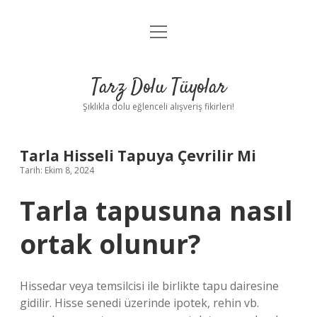
menüyü
Anasayfa
aç
Gizlilik Politikası
Tarz Dolu Tüyolar
Yasal Uyarı
Şıklıkla dolu eğlenceli alışveriş fikirleri!
Hakkımızda
Tarla Hisseli Tapuya Çevrilir Mi
Tarih: Ekim 8, 2024
Tarla tapusuna nasıl
ortak olunur?
Hissedar veya temsilcisi ile birlikte tapu dairesine
gidilir. Hisse senedi üzerinde ipotek, rehin vb.