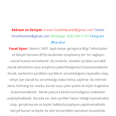
z
betci giriş
hiltonbet güncel giriş
Reklam ve İletişim:
E-mail:
backlinkpaneli@gmail.com
Teams:
forumhizmeti@gmail.com
Whatsapp: 0262 606 0 726
Telegram:
@karabul
Yasal Uyarı:
Sitemiz, 5651 Sayılı Kanun gereğince Bilgi Teknolojileri
ve İletişim Kurumu (BTK) tarafından onaylanmış bir Yer Sağlayıcı
olarak hizmet vermektedir. Bu nedenle, sitedeki içerikleri proaktif
olarak denetleme veya araştırma yükümlülüğümüz bulunmamaktadır.
Ancak, üyelerimiz yazdıkları içeriklerin sorumluluğunu taşımakta olup,
siteye üye olarak bu sorumluluğu kabul etmiş sayılırlar. Bu internet
sitesi, herhangi bir marka, kurum veya şahıs şirketi ile hiçbir bağlantısı
bulunmamaktadır. Sitede yalnızca kendi hazırladığımız makaleler
paylaşılmaktadır. Burada yer alan içerikler haber niteliği taşımamakta
olup, gerçek kurum ve kişiler hakkında paylaşım yapılmamaktadır.
Gerçek kurum ve kişiler ile isim benzerlikleri tamamen tesadüfidir.