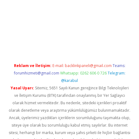
riş
betexper.xyz
betci giriş
hiltonbet güncel giriş
Reklam ve İletişim:
E-mail:
backlinkpaneli@gmail.com
Teams:
forumhizmeti@gmail.com
Whatsapp: 0262 606 0 726
Telegram:
@karabul
Yasal Uyarı:
Sitemiz, 5651 Sayılı Kanun gereğince Bilgi Teknolojileri
ve İletişim Kurumu (BTK) tarafından onaylanmış bir Yer Sağlayıcı
olarak hizmet vermektedir. Bu nedenle, sitedeki içerikleri proaktif
olarak denetleme veya araştırma yükümlülüğümüz bulunmamaktadır.
Ancak, üyelerimiz yazdıkları içeriklerin sorumluluğunu taşımakta olup,
siteye üye olarak bu sorumluluğu kabul etmiş sayılırlar. Bu internet
sitesi, herhangi bir marka, kurum veya şahıs şirketi ile hiçbir bağlantısı