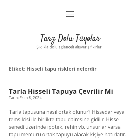
menüyü
Anasayfa
aç
Gizlilik Politikası
Tarz Dolu Tüyolar
Yasal Uyarı
Şıklıkla dolu eğlenceli alışveriş fikirleri!
Hakkımızda
Etiket:
Hisseli tapu riskleri nelerdir
Tarla Hisseli Tapuya Çevrilir Mi
Tarih: Ekim 8, 2024
Tarla tapusuna nasıl ortak olunur? Hissedar veya
temsilcisi ile birlikte tapu dairesine gidilir. Hisse
senedi üzerinde ipotek, rehin vb. unsurlar varsa
tapu memuru ortak tapuyu alacak kişiye hatırlatır.