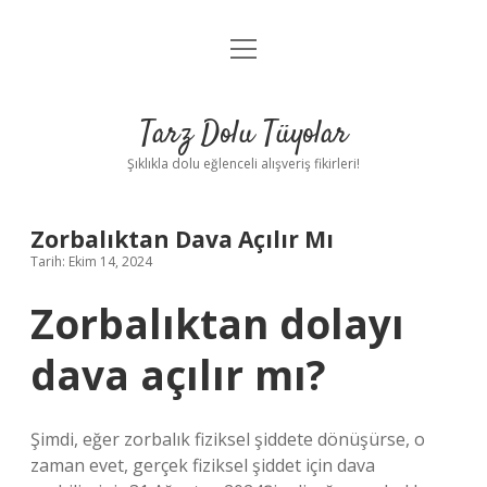
menüyü
Anasayfa
aç
Gizlilik Politikası
Tarz Dolu Tüyolar
Yasal Uyarı
Şıklıkla dolu eğlenceli alışveriş fikirleri!
Hakkımızda
Zorbalıktan Dava Açılır Mı
Tarih: Ekim 14, 2024
Zorbalıktan dolayı
dava açılır mı?
Şimdi, eğer zorbalık fiziksel şiddete dönüşürse, o
zaman evet, gerçek fiziksel şiddet için dava