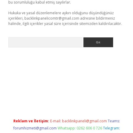
bu sorumluluğu kabul etmiş sayılırlar.
Hukuka ve yasal düzenlemelere aykırı olduğunu düşündüğünüz
içerikleri,
backlinkpanelicomtr@gmail.com
adresine bildirmeniz
halinde, ilgili içerikler yasal süre içerisinde sitemizden kaldırılacaktır.
Arama
r.xyz
betci giriş
hiltonbet güncel giriş
Reklam ve İletişim:
E-mail:
backlinkpaneli@gmail.com
Teams:
forumhizmeti@gmail.com
Whatsapp: 0262 606 0 726
Telegram: