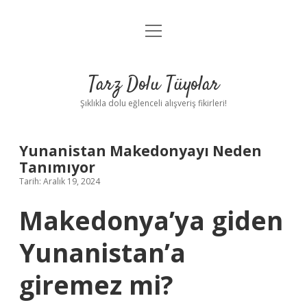
menüyü
Anasayfa
aç
Gizlilik Politikası
Tarz Dolu Tüyolar
Yasal Uyarı
Şıklıkla dolu eğlenceli alışveriş fikirleri!
Hakkımızda
Yunanistan Makedonyayı Neden
Tanımıyor
Tarih: Aralık 19, 2024
Makedonya’ya giden
Yunanistan’a
giremez mi?