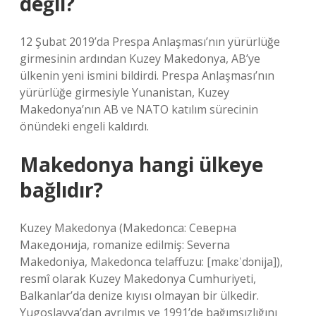
değil?
12 Şubat 2019’da Prespa Anlaşması’nın yürürlüğe
girmesinin ardından Kuzey Makedonya, AB’ye
ülkenin yeni ismini bildirdi. Prespa Anlaşması’nın
yürürlüğe girmesiyle Yunanistan, Kuzey
Makedonya’nın AB ve NATO katılım sürecinin
önündeki engeli kaldırdı.
Makedonya hangi ülkeye
bağlıdır?
Kuzey Makedonya (Makedonca: Северна
Македонија, romanize edilmiş: Severna
Makedoniya, Makedonca telaffuzu: [makɛˈdɔnija]),
resmî olarak Kuzey Makedonya Cumhuriyeti,
Balkanlar’da denize kıyısı olmayan bir ülkedir.
Yugoslavya’dan ayrılmış ve 1991’de bağımsızlığını