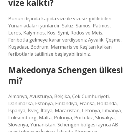
vize kalktı?
Bunun dışında kapıda vize ile vizesiz gidilebilen
Yunan adaları şunlardır: Sakız, Samos, Patmos,
Leros, Kalymnos, Kos, Symi, Rodos ve Meis.
Feribotla gelmeye karar verdiyseniz Ayvalık, Çeşme,
Kuşadası, Bodrum, Marmaris ve Kaş’tan kalkan
feribotlarla tatilinize başlayabilirsiniz.
Makedonya Schengen ülkesi
mi?
Almanya, Avusturya, Belçika, Çek Cumhuriyeti,
Danimarka, Estonya, Finlandiya, Fransa, Hollanda,
İspanya, İsveç, İtalya, Macaristan, Letonya, Litvanya,
Lüksemburg, Malta, Polonya, Portekiz, Slovakya,
Slovenya, Yunanistan. Schengen bölgesi ayrıca AB
üyesi olmayan İsviçre, İzlanda, Norveç ve