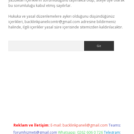
yazdıkları içeriklerin sorumluluğunu taşımakta olup, siteye üye olarak
bu sorumluluğu kabul etmiş sayılırlar.
Hukuka ve yasal düzenlemelere aykırı olduğunu düşündüğünüz
içerikleri,
backlinkpanelicomtr@gmail.com
adresine bildirmeniz
halinde, ilgili içerikler yasal süre içerisinde sitemizden kaldırılacaktır.
Arama
xyz
betci giriş
hiltonbet güncel giriş
Reklam ve İletişim:
E-mail:
backlinkpaneli@gmail.com
Teams:
forumhizmeti@gmail.com
Whatsapp: 0262 606 0 726
Telegram: