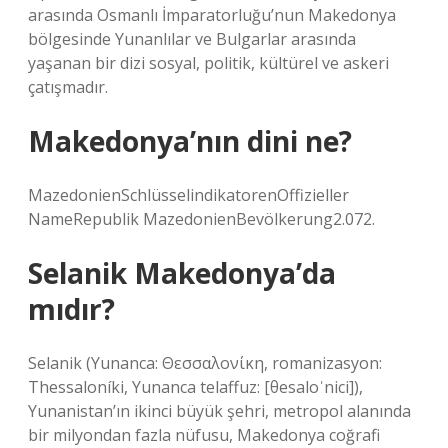
arasında Osmanlı İmparatorluğu’nun Makedonya
bölgesinde Yunanlılar ve Bulgarlar arasında
yaşanan bir dizi sosyal, politik, kültürel ve askeri
çatışmadır.
Makedonya’nın dini ne?
MazedonienSchlüsselindikatorenOffizieller
NameRepublik MazedonienBevölkerung2.072.
Selanik Makedonya’da
mıdır?
Selanik (Yunanca: Θεσσαλονίκη, romanizasyon:
Thessaloníki, Yunanca telaffuz: [θesaloˈnici]),
Yunanistan’ın ikinci büyük şehri, metropol alanında
bir milyondan fazla nüfusu, Makedonya coğrafi