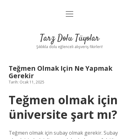
menüyü
Anasayfa
aç
Gizlilik Politikası
Tarz Dolu Tüyolar
Yasal Uyarı
Şıklıkla dolu eğlenceli alışveriş fikirleri!
Hakkımızda
Teğmen Olmak Için Ne Yapmak
Gerekir
Tarih: Ocak 11, 2025
Teğmen olmak için
üniversite şart mı?
Teğmen olmak için subay olmak gerekir. Subay