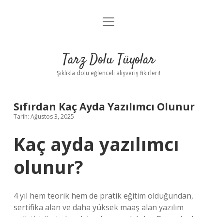
menüyü
Anasayfa
aç
Gizlilik Politikası
Tarz Dolu Tüyolar
Yasal Uyarı
Şıklıkla dolu eğlenceli alışveriş fikirleri!
Hakkımızda
Sıfırdan Kaç Ayda Yazılımcı Olunur
Tarih: Ağustos 3, 2025
Kaç ayda yazılımcı
olunur?
4 yıl hem teorik hem de pratik eğitim olduğundan,
sertifika alan ve daha yüksek maaş alan yazılım