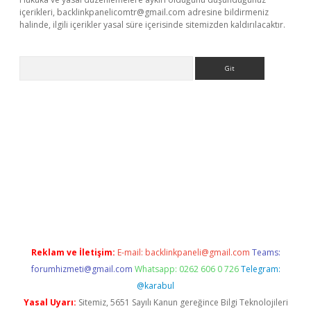
içerikleri,
backlinkpanelicomtr@gmail.com
adresine bildirmeniz
halinde, ilgili içerikler yasal süre içerisinde sitemizden kaldırılacaktır.
Arama
per.xyz
betci giriş
hiltonbet güncel giriş
Reklam ve İletişim:
E-mail:
backlinkpaneli@gmail.com
Teams:
forumhizmeti@gmail.com
Whatsapp: 0262 606 0 726
Telegram:
@karabul
Yasal Uyarı:
Sitemiz, 5651 Sayılı Kanun gereğince Bilgi Teknolojileri