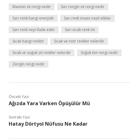
Mavinin zıt rengi nedir
Sarı rengin zıt rengi nedir
Sarı renk hangi enerjidir
Sarı renk insanı nasıl etkiler
Sarı renk neyi ifade eder
Sarı sıcak renk mi
Sıcak hangi renktir
Sıcak ve nötr renkler nelerdir
Sıcak ve soğuk zıt renkler nelerdir
Soğuk ten rengi nedir
Zengin rengi nedir
Önceki Yazı
Ağızda Yara Varken Öpüşülür Mü
Sonraki Yazı
Hatay Dörtyol Nüfusu Ne Kadar