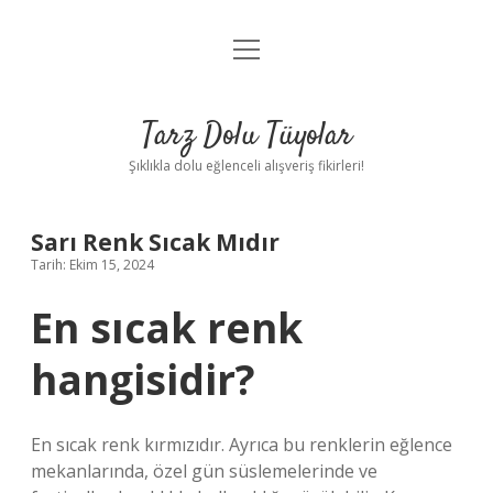
menüyü
Anasayfa
aç
Gizlilik Politikası
Tarz Dolu Tüyolar
Yasal Uyarı
Şıklıkla dolu eğlenceli alışveriş fikirleri!
Hakkımızda
Sarı Renk Sıcak Mıdır
Tarih: Ekim 15, 2024
En sıcak renk
hangisidir?
En sıcak renk kırmızıdır. Ayrıca bu renklerin eğlence
mekanlarında, özel gün süslemelerinde ve