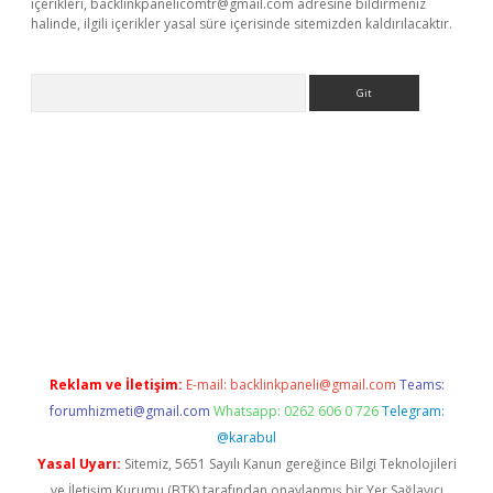
içerikleri,
backlinkpanelicomtr@gmail.com
adresine bildirmeniz
halinde, ilgili içerikler yasal süre içerisinde sitemizden kaldırılacaktır.
Arama
r.xyz
betci giriş
hiltonbet güncel giriş
Reklam ve İletişim:
E-mail:
backlinkpaneli@gmail.com
Teams:
forumhizmeti@gmail.com
Whatsapp: 0262 606 0 726
Telegram:
@karabul
Yasal Uyarı:
Sitemiz, 5651 Sayılı Kanun gereğince Bilgi Teknolojileri
ve İletişim Kurumu (BTK) tarafından onaylanmış bir Yer Sağlayıcı