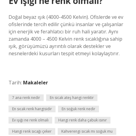
Ev ışığı ne renk olmalı?
Doğal beyaz ışık (4000-4500 Kelvin). Ofislerde ve ev
ofislerinde tercih edilir çünkü insanlar ve çalışanlar
için enerjik ve ferahlatıcı bir ruh hali yaratır. Aynı
zamanda 4000 – 4500 Kelvin renk sıcaklığına sahip
ışık, görüşümüzü ayrıntılı olarak destekler ve
nesnelerdeki kusurları tespit etmeyi kolaylaştırır.
Tarih:
Makaleler
7 ana renk nedir
En sicak ateş hangi renktir
En sıcak renk hangisidir
En soğuk renk nedir
Ev ışığı ne renk olmalı
Hangi renk daha çabuk ısınır
Hangi renk sıcağı çeker
Kahverengi sıcak mı soğuk mu