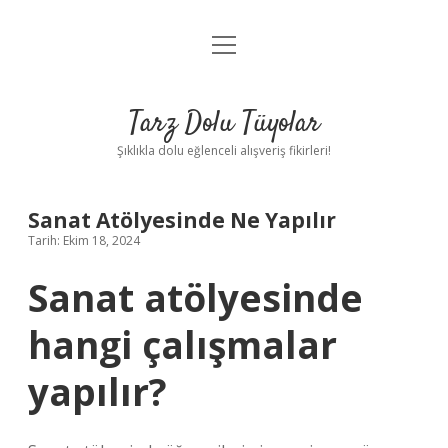
menüyü
Anasayfa
aç
Gizlilik Politikası
Tarz Dolu Tüyolar
Yasal Uyarı
Şıklıkla dolu eğlenceli alışveriş fikirleri!
Hakkımızda
Sanat Atölyesinde Ne Yapılır
Tarih: Ekim 18, 2024
Sanat atölyesinde
hangi çalışmalar
yapılır?