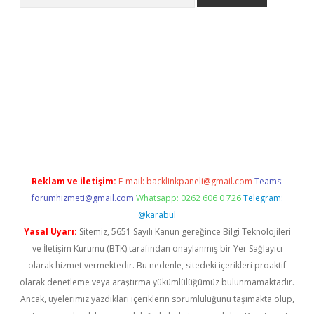
er.xyz
betci giriş
hiltonbet güncel giriş
Reklam ve İletişim:
E-mail:
backlinkpaneli@gmail.com
Teams:
forumhizmeti@gmail.com
Whatsapp: 0262 606 0 726
Telegram:
@karabul
Yasal Uyarı:
Sitemiz, 5651 Sayılı Kanun gereğince Bilgi Teknolojileri
ve İletişim Kurumu (BTK) tarafından onaylanmış bir Yer Sağlayıcı
olarak hizmet vermektedir. Bu nedenle, sitedeki içerikleri proaktif
olarak denetleme veya araştırma yükümlülüğümüz bulunmamaktadır.
Ancak, üyelerimiz yazdıkları içeriklerin sorumluluğunu taşımakta olup,