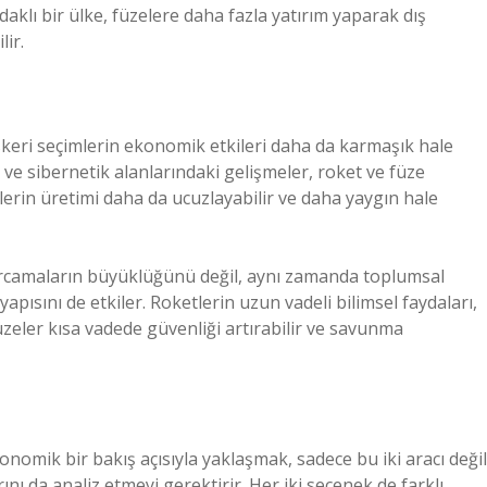
odaklı bir ülke, füzelere daha fazla yatırım yaparak dış
lir.
 askeri seçimlerin ekonomik etkileri daha da karmaşık hale
r ve sibernetik alanlarındaki gelişmeler, roket ve füze
jilerin üretimi daha da ucuzlayabilir ve daha yaygın hale
harcamaların büyüklüğünü değil, aynı zamanda toplumsal
apısını de etkiler. Roketlerin uzun vadeli bilimsel faydaları,
 füzeler kısa vadede güvenliği artırabilir ve savunma
omik bir bakış açısıyla yaklaşmak, sadece bu iki aracı değil
ını da analiz etmeyi gerektirir. Her iki seçenek de farklı