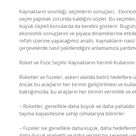
Kaynakların sınırlılığı, seçimlerin sonuçları… Ekonomi
seçim yapmak zorunda kaldığını söyler. Bu seçimler,
büyük ölçekli konularda da kendini gösterir. Bugün,
ekonomik sonuçlarını ve piyasa dinamiklerine etkile
refah üzerine yapacağımız analiz, kaynakların nasıl
çerçevelerde nasıl şekillendiğini anlamamıza yardımc
Roket ve Füze Seçimi: Kaynakların Verimli Kullanımı
Roketler ve füzeler, askeri alanda belirli hedeflere 
Ancak bu araçların her birinin geliştirilmesi ve kulla
baktığımızda, bu araçların her birinin verimlilik ve 
– Roketler, genellikle daha büyük ve daha pahalıdır.
taşıma kapasitesine sahip olmalarıyla bilinirler.
– Füzeler ise genellikle daha küçük, daha hedeflenmiş
daha düşük maliyetli ve daha verimli bir seçenek yap