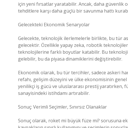
için yeni fırsatlar yaratabilir. Ancak, daha güvenlik 
tehditlere karşı daha güçlü bir savunma hattı kurabi
Gelecekteki Ekonomik Senaryolar
Gelecekte, teknolojik ilerlemelerle birlikte, bu tür
gelecektir. Özellikle yapay zeka, robotik teknolojile
teknolojilerine farklı boyutlar katabilir. Bu teknolo
gelebilir, bu da piyasa dinamiklerini değiştirebilir.
Ekonomik olarak, bu tür tercihler, sadece askeri 
refahı, gelişim düzeyini ve ülke ekonomisinin genel y
yenilikçi iş gücü ve uluslararası prestij yaratırken,
sanayisindeki istihdamı artırabilir.
Sonuç: Verimli Seçimler, Sınırsız Olanaklar
Sonuç olarak, roket mi büyük füze mi? sorusuna ekon
kaynakların sınırlı kullanımını ve seçimlerin sonuçlar