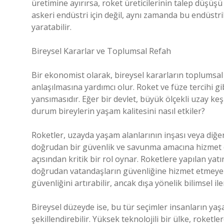
üretimine ayırırsa, roket üreticilerinin talep düşüşü 
askeri endüstri için değil, aynı zamanda bu endüstri
yaratabilir.
Bireysel Kararlar ve Toplumsal Refah
Bir ekonomist olarak, bireysel kararların toplumsa
anlaşılmasına yardımcı olur. Roket ve füze tercihi gi
yansımasıdır. Eğer bir devlet, büyük ölçekli uzay keş
durum bireylerin yaşam kalitesini nasıl etkiler?
Roketler, uzayda yaşam alanlarının inşası veya diğer 
doğrudan bir güvenlik ve savunma amacına hizmet ed
açısından kritik bir rol oynar. Roketlere yapılan yatı
doğrudan vatandaşların güvenliğine hizmet etmeyebil
güvenliğini artırabilir, ancak dışa yönelik bilimsel il
Bireysel düzeyde ise, bu tür seçimler insanların yaş
şekillendirebilir. Yüksek teknolojili bir ülke, roketl