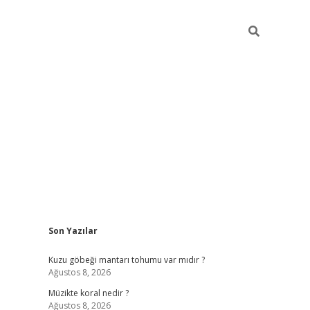
Sidebar
Son Yazılar
betci
hiltonbet
ilbet giriş yap
ilbet.online
piabella giriş
betexper
Kuzu göbeği mantarı tohumu var mıdır ?
Ağustos 8, 2026
Müzikte koral nedir ?
Ağustos 8, 2026