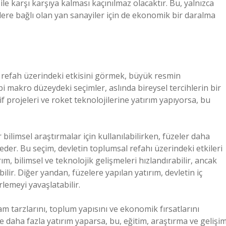
ile karşı karşıya kalması kaçınılmaz olacaktır. Bu, yalnızca
lere bağlı olan yan sanayiler için de ekonomik bir daralma
l refah üzerindeki etkisini görmek, büyük resmin
bi makro düzeydeki seçimler, aslında bireysel tercihlerin bir
if projeleri ve roket teknolojilerine yatırım yapıyorsa, bu
bilimsel araştırmalar için kullanılabilirken, füzeler daha
er. Bu seçim, devletin toplumsal refahı üzerindeki etkileri
rım, bilimsel ve teknolojik gelişmeleri hızlandırabilir, ancak
ir. Diğer yandan, füzelere yapılan yatırım, devletin iç
erlemeyi yavaşlatabilir.
am tarzlarını, toplum yapısını ve ekonomik fırsatlarını
ere daha fazla yatırım yaparsa, bu, eğitim, araştırma ve gelişi