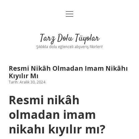
menüyü
Anasayfa
aç
Gizlilik Politikası
Tarz Dolu Tüyolar
Yasal Uyarı
Şıklıkla dolu eğlenceli alışveriş fikirleri!
Hakkımızda
Resmi Nikâh Olmadan Imam Nikâhı
Kıyılır Mı
Tarih: Aralık 30, 2024
Resmi nikâh
olmadan imam
nikahı kıyılır mı?