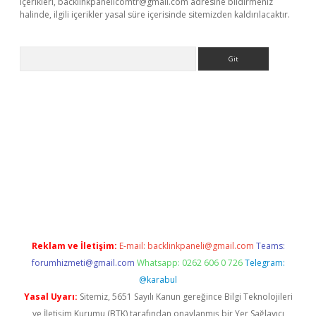
içerikleri,
backlinkpanelicomtr@gmail.com
adresine bildirmeniz
halinde, ilgili içerikler yasal süre içerisinde sitemizden kaldırılacaktır.
Arama
xyz
betci giriş
hiltonbet güncel giriş
Reklam ve İletişim:
E-mail:
backlinkpaneli@gmail.com
Teams:
forumhizmeti@gmail.com
Whatsapp: 0262 606 0 726
Telegram:
@karabul
Yasal Uyarı:
Sitemiz, 5651 Sayılı Kanun gereğince Bilgi Teknolojileri
ve İletişim Kurumu (BTK) tarafından onaylanmış bir Yer Sağlayıcı