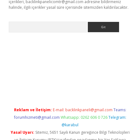
içerikleri,
backlinkpanelicomtr@gmail.com
adresine bildirmeniz
halinde, ilgili içerikler yasal süre içerisinde sitemizden kaldırılacaktır.
Arama
.xyz
betci giriş
hiltonbet güncel giriş
Reklam ve İletişim:
E-mail:
backlinkpaneli@gmail.com
Teams:
forumhizmeti@gmail.com
Whatsapp: 0262 606 0 726
Telegram:
@karabul
Yasal Uyarı:
Sitemiz, 5651 Sayılı Kanun gereğince Bilgi Teknolojileri
ve İletişim Kurumu (BTK) tarafından onaylanmış bir Yer Sağlayıcı