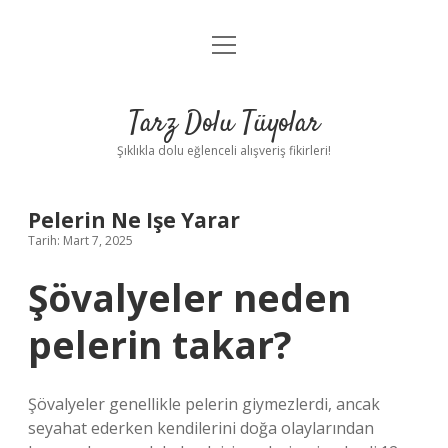
menüyü
Anasayfa
aç
Gizlilik Politikası
Tarz Dolu Tüyolar
Yasal Uyarı
Şıklıkla dolu eğlenceli alışveriş fikirleri!
Hakkımızda
Pelerin Ne Işe Yarar
Tarih: Mart 7, 2025
Şövalyeler neden
pelerin takar?
Şövalyeler genellikle pelerin giymezlerdi, ancak
seyahat ederken kendilerini doğa olaylarından