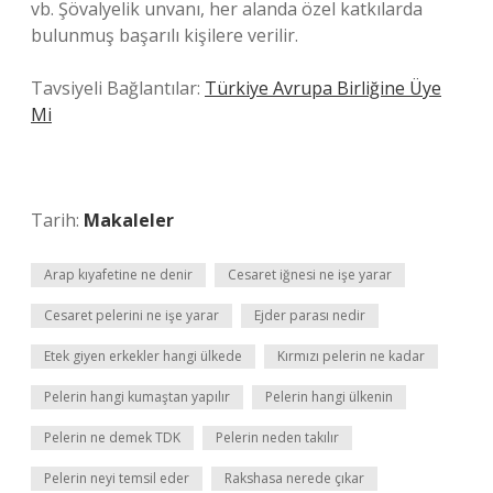
vb. Şövalyelik unvanı, her alanda özel katkılarda
bulunmuş başarılı kişilere verilir.
Tavsiyeli Bağlantılar:
Türkiye Avrupa Birliğine Üye
Mi
Tarih:
Makaleler
Arap kıyafetine ne denir
Cesaret iğnesi ne işe yarar
Cesaret pelerini ne işe yarar
Ejder parası nedir
Etek giyen erkekler hangi ülkede
Kırmızı pelerin ne kadar
Pelerin hangi kumaştan yapılır
Pelerin hangi ülkenin
Pelerin ne demek TDK
Pelerin neden takılır
Pelerin neyi temsil eder
Rakshasa nerede çıkar