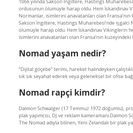
1066 yılında Sakson İngiltere, Hastings Muharebesi’
ordusunun ölümüyle harap oldu. Hem İskandinav Vi
Normanlar, isimlerini anavatanları olan Fransa’nın
Sakson İngiltere, Hastings Muharebesi’nde işgalci 
ölümüyle harap oldu. Hem İskandinav Vikinglerin h
isimlerini anavatanları olan Fransa’nın kuzeyindeki
Nomad yaşam nedir?
“Dijital göçebe” terimi, hareket halindeyken çalıştıkl
sık sık seyahat ederek veya geleneksel bir ofise bağlı
Nomad rapçi kimdir?
Daimon Schwalger (17 Temmuz 1972 doğumlu), profe
plak yapımcısı, DJ ve reklam kameramanı.Daimon S
The Nomad adıyla bilinen, Yeni Zelandalı bir plak y