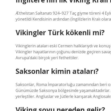
Æthelstan Saltanatı 924–927 Taç giyme töreni 4 Eyl
yönetildi Kendisinin ardından (İngilizlerin Kralı olar
Vikingler Türk kökenli mi?
Vikinglerin ataları eski Cermen halklarıydı ve konuştuk
Vikingler hayatlarının çoğunu denizde geçiren savaşçı
Avrupa’daki birçok yeri fethettiler.
Saksonlar kimin ataları?
Saksonlar, Roma İmparatorluğu zamanından beri ort
Günümüzde Saksonya bölgesinde yaşamaktadırlar. 5. 
yerleştiler. Angluslar ve Jütlerle karışarak Anglosak
Viking soyu nereden gelir?