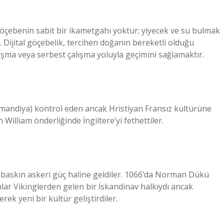
Göçebenin sabit bir ikametgahı yoktur; yiyecek ve su bulmak
. Dijital göçebelik, tercihen doğanın bereketli olduğu
şma veya serbest çalışma yoluyla geçimini sağlamaktır.
mandiya) kontrol eden ancak Hristiyan Fransız kültürüne
 William önderliğinde İngiltere’yi fethettiler.
 baskın askeri güç haline geldiler. 1066’da Norman Dükü
nlar Vikinglerden gelen bir İskandinav halkıydı ancak
k yeni bir kültür geliştirdiler.