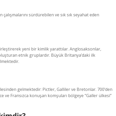
tan çalışmalarını sürdürebilen ve sık sık seyahat eden
rleştirerek yeni bir kimlik yarattılar. Anglosaksonlar,
oluşturan etnik gruplardır. Büyük Britanya’daki ilk
ülmektedir.
lesinden gelmektedir: Pictler, Galliler ve Bretonlar. 700’den
lizce ve Fransızca konuşan komşuları bölgeye “Galler ülkesi”
 kimdir?