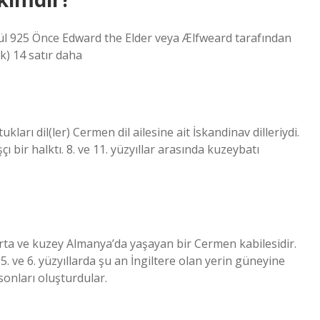
ül 925 Önce Edward the Elder veya Ælfweard tarafından
ak) 14 satır daha
ları dil(ler) Cermen dil ailesine ait İskandinav dilleriydi.
 bir halktı. 8. ve 11. yüzyıllar arasında kuzeybatı
a ve kuzey Almanya’da yaşayan bir Cermen kabilesidir.
ve 6. yüzyıllarda şu an İngiltere olan yerin güneyine
sonları oluşturdular.