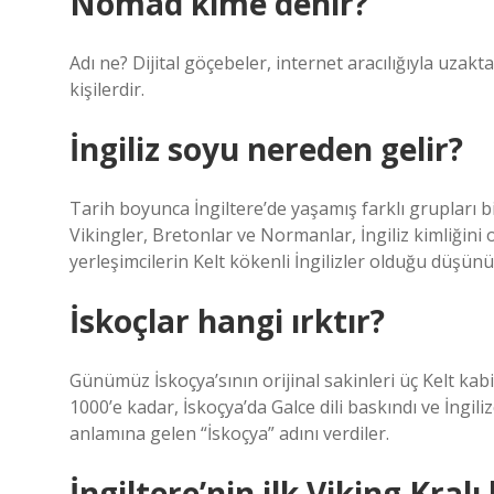
Nomad kime denir?
Adı ne? Dijital göçebeler, internet aracılığıyla uzak
kişilerdir.
İngiliz soyu nereden gelir?
Tarih boyunca İngiltere’de yaşamış farklı grupları bi
Vikingler, Bretonlar ve Normanlar, İngiliz kimliğini 
yerleşimcilerin Kelt kökenli İngilizler olduğu düşün
İskoçlar hangi ırktır?
Günümüz İskoçya’sının orijinal sakinleri üç Kelt kabi
1000’e kadar, İskoçya’da Galce dili baskındı ve İngi
anlamına gelen “İskoçya” adını verdiler.
İngiltere’nin ilk Viking Kralı