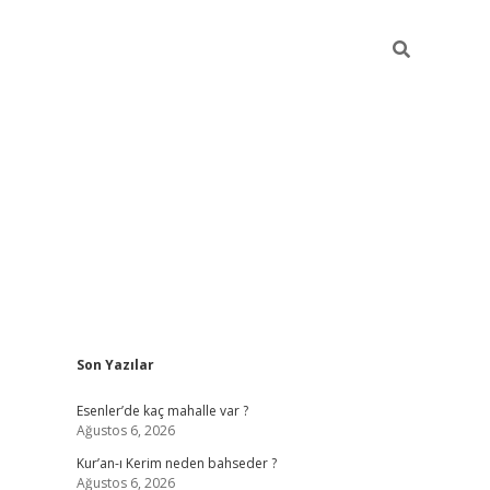
Sidebar
Son Yazılar
i
hiltonbet
ilbet giriş yap
ilbet.online
piabella giriş
betexper.xyz
Esenler’de kaç mahalle var ?
Ağustos 6, 2026
Kur’an-ı Kerim neden bahseder ?
Ağustos 6, 2026