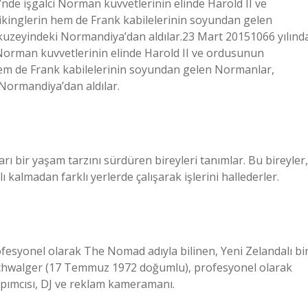
nde işgalci Norman kuvvetlerinin elinde Harold II ve
kinglerin hem de Frank kabilelerinin soyundan gelen
 kuzeyindeki Normandiya’dan aldılar.23 Mart 20151066 yılınd
Norman kuvvetlerinin elinde Harold II ve ordusunun
em de Frank kabilelerinin soyundan gelen Normanlar,
 Normandiya’dan aldılar.
arı bir yaşam tarzını sürdüren bireyleri tanımlar. Bu bireyler,
 kalmadan farklı yerlerde çalışarak işlerini hallederler.
syonel olarak The Nomad adıyla bilinen, Yeni Zelandalı bi
chwalger (17 Temmuz 1972 doğumlu), profesyonel olarak
apımcısı, DJ ve reklam kameramanı.