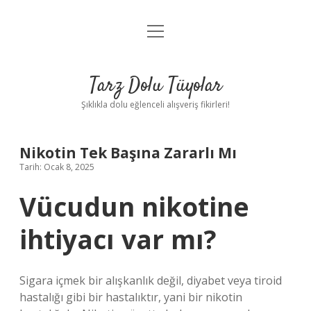
menüyü
Anasayfa
aç
Gizlilik Politikası
Tarz Dolu Tüyolar
Yasal Uyarı
Şıklıkla dolu eğlenceli alışveriş fikirleri!
Hakkımızda
Nikotin Tek Başına Zararlı Mı
Tarih: Ocak 8, 2025
Vücudun nikotine
ihtiyacı var mı?
Sigara içmek bir alışkanlık değil, diyabet veya tiroid
hastalığı gibi bir hastalıktır, yani bir nikotin