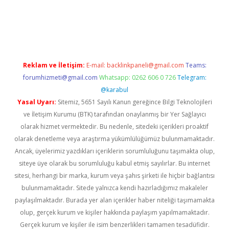
xyz
betci giriş
hiltonbet güncel giriş
Reklam ve İletişim:
E-mail:
backlinkpaneli@gmail.com
Teams:
forumhizmeti@gmail.com
Whatsapp: 0262 606 0 726
Telegram:
@karabul
Yasal Uyarı:
Sitemiz, 5651 Sayılı Kanun gereğince Bilgi Teknolojileri
ve İletişim Kurumu (BTK) tarafından onaylanmış bir Yer Sağlayıcı
olarak hizmet vermektedir. Bu nedenle, sitedeki içerikleri proaktif
olarak denetleme veya araştırma yükümlülüğümüz bulunmamaktadır.
Ancak, üyelerimiz yazdıkları içeriklerin sorumluluğunu taşımakta olup,
siteye üye olarak bu sorumluluğu kabul etmiş sayılırlar. Bu internet
sitesi, herhangi bir marka, kurum veya şahıs şirketi ile hiçbir bağlantısı
bulunmamaktadır. Sitede yalnızca kendi hazırladığımız makaleler
paylaşılmaktadır. Burada yer alan içerikler haber niteliği taşımamakta
olup, gerçek kurum ve kişiler hakkında paylaşım yapılmamaktadır.
Gerçek kurum ve kişiler ile isim benzerlikleri tamamen tesadüfidir.