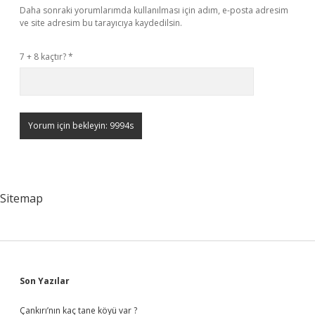
Daha sonraki yorumlarımda kullanılması için adım, e-posta adresim
ve site adresim bu tarayıcıya kaydedilsin.
7 + 8 kaçtır?
*
Sitemap
Sidebar
Son Yazılar
Çankırı’nın kaç tane köyü var ?