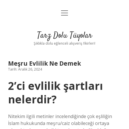
menüyü
Anasayfa
aç
Gizlilik Politikası
Tarz Dolu Tüyolar
Yasal Uyarı
Şıklıkla dolu eğlenceli alışveriş fikirleri!
Hakkımızda
Meşru Evlilik Ne Demek
Tarih: Aralık 26, 2024
2’ci evlilik şartları
nelerdir?
Nitekim ilgili metinler incelendiğinde çok eşliliğin
İslam hukukunda meşru/caiz olabileceği ortaya