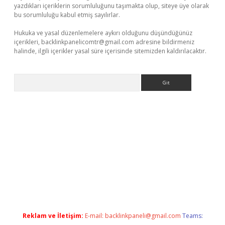
yazdıkları içeriklerin sorumluluğunu taşımakta olup, siteye üye olarak
bu sorumluluğu kabul etmiş sayılırlar.
Hukuka ve yasal düzenlemelere aykırı olduğunu düşündüğünüz
içerikleri,
backlinkpanelicomtr@gmail.com
adresine bildirmeniz
halinde, ilgili içerikler yasal süre içerisinde sitemizden kaldırılacaktır.
Arama
xyz
betci giriş
hiltonbet güncel giriş
Reklam ve İletişim:
E-mail:
backlinkpaneli@gmail.com
Teams: