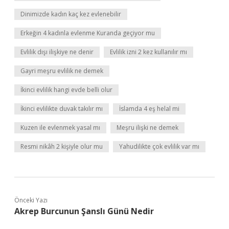
Dinimizde kadın kaç kez evlenebilir
Erkeğin 4 kadınla evlenme Kuranda geçiyor mu
Evlilik dışı ilişkiye ne denir
Evlilik izni 2 kez kullanılır mı
Gayri meşru evlilik ne demek
İkinci evlilik hangi evde belli olur
İkinci evlilikte duvak takılır mı
İslamda 4 eş helal mi
Kuzen ile evlenmek yasal mı
Meşru ilişki ne demek
Resmi nikâh 2 kişiyle olur mu
Yahudilikte çok evlilik var mı
Önceki Yazı
Akrep Burcunun Şanslı Günü Nedir