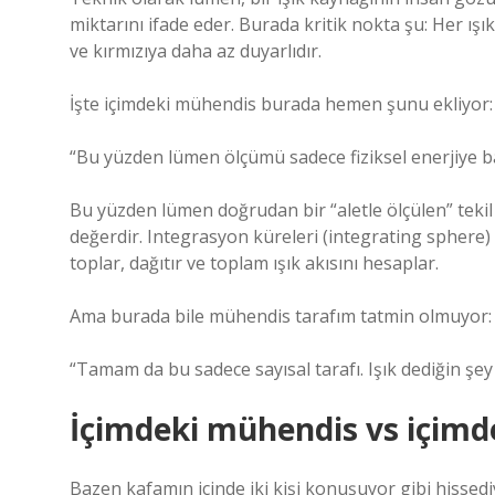
miktarını ifade eder. Burada kritik nokta şu: Her ışı
ve kırmızıya daha az duyarlıdır.
İşte içimdeki mühendis burada hemen şunu ekliyor:
“Bu yüzden lümen ölçümü sadece fiziksel enerjiye b
Bu yüzden lümen doğrudan bir “aletle ölçülen” tekil
değerdir. Integrasyon küreleri (integrating sphere) g
toplar, dağıtır ve toplam ışık akısını hesaplar.
Ama burada bile mühendis tarafım tatmin olmuyor:
“Tamam da bu sadece sayısal tarafı. Işık dediğin şey
İçimdeki mühendis vs içimdeki
Bazen kafamın içinde iki kişi konuşuyor gibi hissed