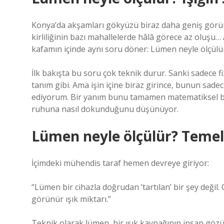
Konya’da akşamları gökyüzü biraz daha geniş görünü
kirliliğinin bazı mahallelerde hâlâ görece az oluş
kafamın içinde aynı soru döner: Lümen neyle ölçülü
İlk bakışta bu soru çok teknik durur. Sanki sadece fi
tanım gibi. Ama işin içine biraz girince, bunun sadec
ediyorum. Bir yanım bunu tamamen matematiksel bir 
ruhuna nasıl dokunduğunu düşünüyor.
Lümen neyle ölçülür? Temel 
İçimdeki mühendis taraf hemen devreye giriyor:
“Lümen bir cihazla doğrudan ‘tartılan’ bir şey değil. 
görünür ışık miktarı.”
Teknik olarak lümen, bir ışık kaynağının insan gözü