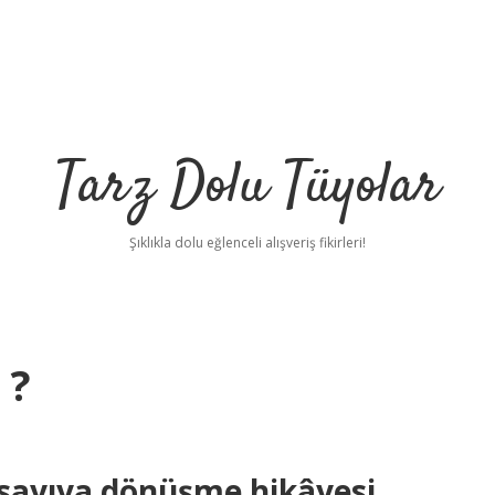
Tarz Dolu Tüyolar
Şıklıkla dolu eğlenceli alışveriş fikirleri!
 ?
bet
 sayıya dönüşme hikâyesi