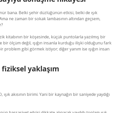
r bana. Belki şehir düzlüğünün etkisi, belki de ışık
u… Ama ne zaman bir sokak lambasının altından geçsem,
r?
zik kitabının bir köşesinde, küçük puntolarla yazılmış bir
e bir ölçüm değil, ışığın insanla kurduğu ilişki olduğunu fark
problem gibi görmek istiyor; diğer yanım ise ışığın insan
fiziksel yaklaşım
O, ışık akısının birimi. Yani bir kaynağın bir saniyede yaydığı
nün hassasiyet eğrisi dikkate alınarak yaydığı toplam ışık