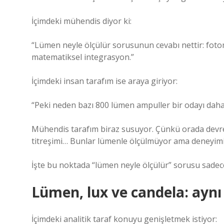
İçimdeki mühendis diyor ki:
“Lümen neyle ölçülür sorusunun cevabı nettir: fotome
matematiksel integrasyon.”
İçimdeki insan tarafım ise araya giriyor:
“Peki neden bazı 800 lümen ampuller bir odayı daha s
Mühendis tarafım biraz susuyor. Çünkü orada devreye
titreşimi… Bunlar lümenle ölçülmüyor ama deneyimi
İşte bu noktada “lümen neyle ölçülür” sorusu sadece 
Lümen, lux ve candela: aynı ış
İçimdeki analitik taraf konuyu genişletmek istiyor: