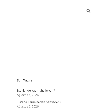
Sidebar
Son Yazılar
ci
hiltonbet
ilbet giriş yap
ilbet.online
piabella giriş
betexper.xy
Esenler’de kaç mahalle var ?
Ağustos 6, 2026
Kur’an-ı Kerim neden bahseder ?
Ağustos 6, 2026