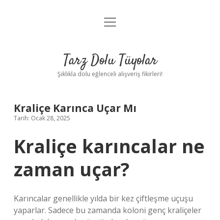
menüyü
Anasayfa
aç
Gizlilik Politikası
Tarz Dolu Tüyolar
Yasal Uyarı
Şıklıkla dolu eğlenceli alışveriş fikirleri!
Hakkımızda
Kraliçe Karınca Uçar Mı
Tarih: Ocak 28, 2025
Kraliçe karıncalar ne
zaman uçar?
Karıncalar genellikle yılda bir kez çiftleşme uçuşu
yaparlar. Sadece bu zamanda koloni genç kraliçeler