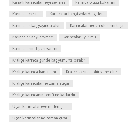
Kanatlı karıncalar neyi sevmez
Karınca ölüsü kokar mı
Karınca uçar mı
Karıncalar hangi aylarda gider
Karıncalar kaç yaşında ölür
Karıncalar neden ölülerini taşır
Karıncalar neyi sevmez
Karıncalar uyur mu
Karıncaların dişleri var mı
Kraliçe karınca günde kaç yumurta bırakır
Kraliçe karınca kanatlı mı
Kraliçe karınca ölürse ne olur
Kraliçe karıncalar ne zaman uçar
Kraliçe karıncanın ömrü ne kadardır
Uçan karıncalar eve neden gelir
Uçan karıncalar ne zaman çıkar