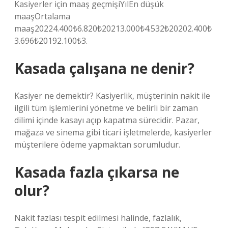
Kasiyerler için maaş geçmişiYılEn düşük
maaşOrtalama
maaş20224.400₺6.820₺20213.000₺4.532₺20202.400₺
3.696₺20192.100₺3.
Kasada çalışana ne denir?
Kasiyer ne demektir? Kasiyerlik, müşterinin nakit ile
ilgili tüm işlemlerini yönetme ve belirli bir zaman
dilimi içinde kasayı açıp kapatma sürecidir. Pazar,
mağaza ve sinema gibi ticari işletmelerde, kasiyerler
müşterilere ödeme yapmaktan sorumludur.
Kasada fazla çıkarsa ne
olur?
Nakit fazlası tespit edilmesi halinde, fazlalık,