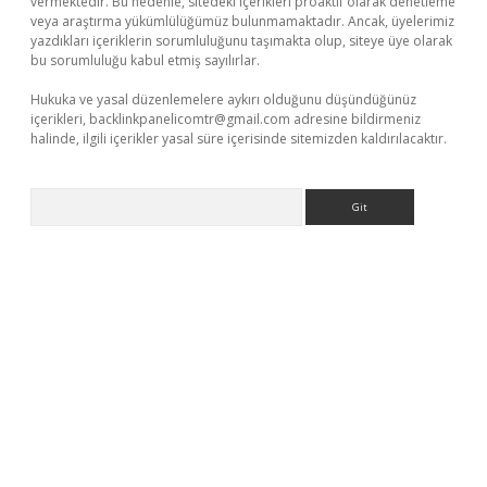
vermektedir. Bu nedenle, sitedeki içerikleri proaktif olarak denetleme
veya araştırma yükümlülüğümüz bulunmamaktadır. Ancak, üyelerimiz
yazdıkları içeriklerin sorumluluğunu taşımakta olup, siteye üye olarak
bu sorumluluğu kabul etmiş sayılırlar.
Hukuka ve yasal düzenlemelere aykırı olduğunu düşündüğünüz
içerikleri,
backlinkpanelicomtr@gmail.com
adresine bildirmeniz
halinde, ilgili içerikler yasal süre içerisinde sitemizden kaldırılacaktır.
Arama
xyz
betci giriş
hiltonbet güncel giriş