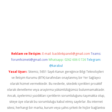
xper.xyz
betci giriş
hiltonbet güncel giriş
Reklam ve İletişim:
E-mail:
backlinkpaneli@gmail.com
Teams:
forumhizmeti@gmail.com
Whatsapp: 0262 606 0 726
Telegram:
@karabul
Yasal Uyarı:
Sitemiz, 5651 Sayılı Kanun gereğince Bilgi Teknolojileri
ve İletişim Kurumu (BTK) tarafından onaylanmış bir Yer Sağlayıcı
olarak hizmet vermektedir. Bu nedenle, sitedeki içerikleri proaktif
olarak denetleme veya araştırma yükümlülüğümüz bulunmamaktadır.
Ancak, üyelerimiz yazdıkları içeriklerin sorumluluğunu taşımakta olup,
siteye üye olarak bu sorumluluğu kabul etmiş sayılırlar. Bu internet
sitesi, herhangi bir marka, kurum veya şahıs şirketi ile hiçbir bağlantısı