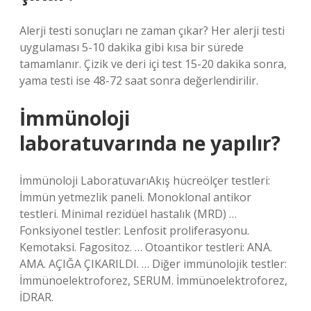
Alerji testi sonuçları ne zaman çıkar? Her alerji testi
uygulaması 5-10 dakika gibi kısa bir sürede
tamamlanır. Çizik ve deri içi test 15-20 dakika sonra,
yama testi ise 48-72 saat sonra değerlendirilir.
İmmünoloji
laboratuvarında ne yapılır?
İmmünoloji LaboratuvarıAkış hücreölçer testleri:
İmmün yetmezlik paneli. Monoklonal antikor
testleri. Minimal rezidüel hastalık (MRD) …
Fonksiyonel testler: Lenfosit proliferasyonu.
Kemotaksi. Fagositoz. … Otoantikor testleri: ANA.
AMA. AÇIĞA ÇIKARILDI. … Diğer immünolojik testler:
İmmünoelektroforez, SERUM. İmmünoelektroforez,
İDRAR.