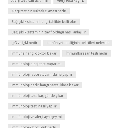
Alerji testi can acıtır mı
Alerji testi kaç TL
Alerji testinin yüksek çıkması nedir
Bağışıklık sistemi hangi tahlilde belli olur
Bağışıklık sisteminin zayıf olduğu nasıl anlaşılır
IgG ve IgM nedir
İmmün yetmezliğinin belirtileri nelerdir
İmmüne hangi doktor bakar
İmmünfloresan testi nedir
İmmünoloji alerji testi yapar mı
İmmünoloji laboratuvarında ne yapılır
İmmünoloji nedir hangi hastalıklara bakar
İmmünoloji testi kaç günde çıkar
İmmünoloji testi nasıl yapılır
İmmünoloji ve alerji aynı şey mi
İmmünolojik bozukluk nedir