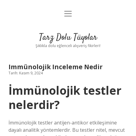
menüyü
Anasayfa
aç
Gizlilik Politikası
Tarz Dolu Tüyolar
Yasal Uyarı
Şıklıkla dolu eğlenceli alışveriş fikirleri!
Hakkımızda
Immünolojik Inceleme Nedir
Tarih: Kasım 9, 2024
İmmünolojik testler
nelerdir?
İmmünolojik testler antijen-antikor etkileşimine
dayalı analitik yöntemlerdir. Bu testler nitel, mevcut