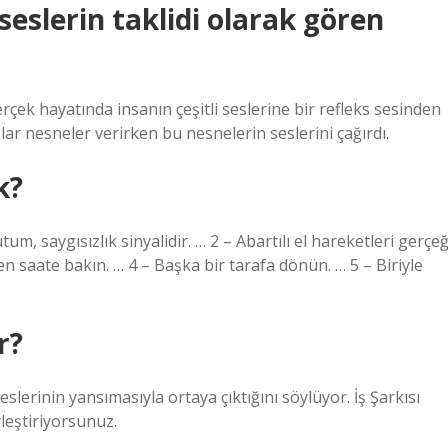
eslerin taklidi olarak gören
rçek hayatında insanın çeşitli seslerine bir refleks sesinden
ar nesneler verirken bu nesnelerin seslerini çağırdı.
k?
um, saygısızlık sinyalidir. … 2 – Abartılı el hareketleri gerçeğ
ken saate bakın. … 4 – Başka bir tarafa dönün. … 5 – Biriyle
r?
erinin yansımasıyla ortaya çıktığını söylüyor. İş Şarkısı
rleştiriyorsunuz.