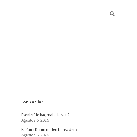
Sidebar
Son Yazılar
hiltonbet
ilbet giriş yap
ilbet.online
piabella giriş
betexper.xyz
b
Esenler’de kaç mahalle var ?
Ağustos 6, 2026
Kur’an-ı Kerim neden bahseder ?
Ağustos 6, 2026