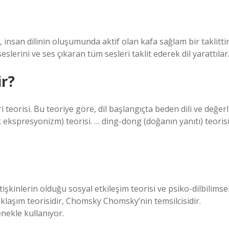
, insan dilinin oluşumunda aktif olan kafa sağlam bir taklittir
lerini ve ses çıkaran tüm sesleri taklit ederek dil yarattılar
ir?
i teorisi. Bu teoriye göre, dil başlangıçta beden dili ve değerl
 ekspresyonizm) teorisi. … ding-dong (doğanın yanıtı) teorisi
etişkinlerin olduğu sosyal etkileşim teorisi ve psiko-dilbilimse
aklaşım teorisidir, Chomsky Chomsky’nin temsilcisidir.
nekle kullanıyor.