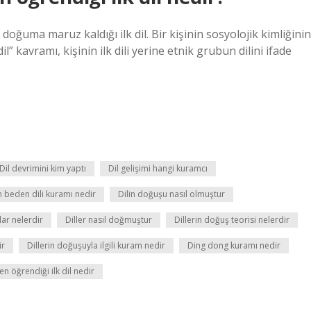
işinin doğuma maruz kaldığı ilk dil. Bir kişinin sosyolojik kimliğinin
 kavramı, kişinin ilk dili yerine etnik grubun dilini ifade
Dil devrimini kim yaptı
Dil gelişimi hangi kuramcı
in beden dili kuramı nedir
Dilin doğuşu nasıl olmuştur
ar nelerdir
Diller nasıl doğmuştur
Dillerin doğuş teorisi nelerdir
ir
Dillerin doğuşuyla ilgili kuram nedir
Ding dong kuramı nedir
n öğrendiği ilk dil nedir