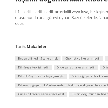
L1, ilk dil, ilk dil, ilk dil, arterialili veya kısa, bir k
oluşumunda ana görevi oynar. Bazı ülkelerde, “anadil”
eder.
Tarih:
Makaleler
Beden dili nedir 5 tane örnek
Chomsky dil kuramı nedir
Dil türeyiş teorisi nedir
Dilde yansıtma kuramı nedir
Dil
Dilin doğuşu nasıl ortaya çıkmıştır
Dilin doğuşuna dair kuraml
Dillerin doğuşunu doğadaki seslerin taklidi olarak gören teori ned
Güneş dil teorisi nedir kısaca özet
Kişinin doğumundan itibare