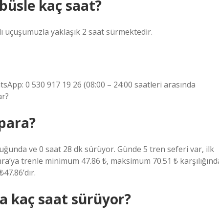
büsle kaç saat?
ı uçuşumuzla yaklaşık 2 saat sürmektedir.
tsApp: 0 530 917 19 26 (08:00 – 24:00 saatleri arasında
ar?
 para?
ğunda ve 0 saat 28 dk sürüyor. Günde 5 tren seferi var, ilk
umra’ya trenle minimum 47.86 ₺, maksimum 70.51 ₺ karşılığınd
47.86’dır.
a kaç saat sürüyor?