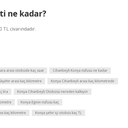
i ne kadar?
 TL civarındadır.
ara arası otobüsle kaç saat
Cihanbeyli Konya nüfusu ne kadar
kşehir arası kaç kilometre
Konya Cihanbeyli arası kaç kilometredir
 lira
Konya Cihanbeyli Otobüsü nereden kalkıyor
lometre
Konya Ilgının nüfusu kaç
ası kaç kilometre
Konya şehir içi otobüs kaç TL