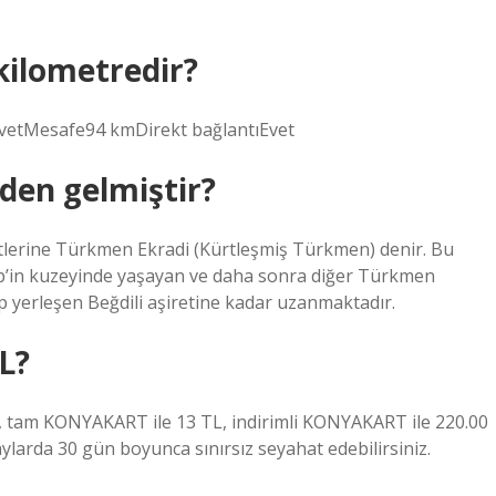
kilometredir?
EvetMesafe94 kmDirekt bağlantıEvet
den gelmiştir?
tlerine Türkmen Ekradi (Kürtleşmiş Türkmen) denir. Bu
alep’in kuzeyinde yaşayan ve daha sonra diğer Türkmen
ip yerleşen Beğdili aşiretine kadar uzanmaktadır.
L?
TL, tam KONYAKART ile 13 TL, indirimli KONYAKART ile 220.00
ylarda 30 gün boyunca sınırsız seyahat edebilirsiniz.