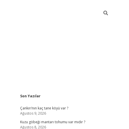
Sidebar
Son Yazılar
iltonbet
ilbet giriş yap
ilbet.online
piabella giriş
betexper.xyz
be
Çankırı’nın kaç tane köyü var ?
Ağustos 9, 2026
Kuzu göbeği mantarı tohumu var mıdır ?
Ağustos 8, 2026