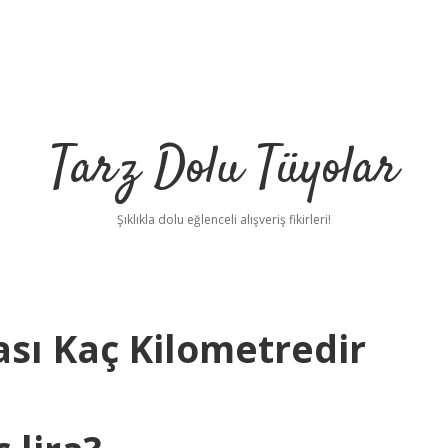
Tarz Dolu Tüyolar
Şıklıkla dolu eğlenceli alışveriş fikirleri!
ası Kaç Kilometredir
betci
h