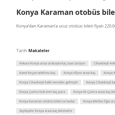
Konya Karaman otobüs bilet
Konya’dan Karaman’a ucuz otobüs bileti fiyatı 220.00
Tarih:
Makaleler
Ankara Konya arası arabayla kaç saat sürüyor
Cihanbeyli Ank
Kamil Koçun telefonu kaç
Konya Afyon arası kaç
Konya A
Konya Cihanbeyli halkı nereden gelmiştir
Konya Cihanbeyli kaç
Konya Çumra hızlı tren kaç para
Konya ile Çumra arası kaç ki
Konya Karaman otobüs bileti ne kadar
Konya Merkez İlgın ar
Seydişehir Konya arası kaç kilometre