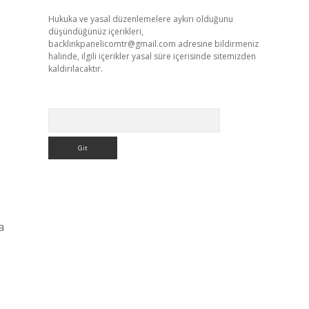
Hukuka ve yasal düzenlemelere aykırı olduğunu
düşündüğünüz içerikleri,
backlinkpanelicomtr@gmail.com
adresine bildirmeniz
halinde, ilgili içerikler yasal süre içerisinde sitemizden
kaldırılacaktır.
Arama
a