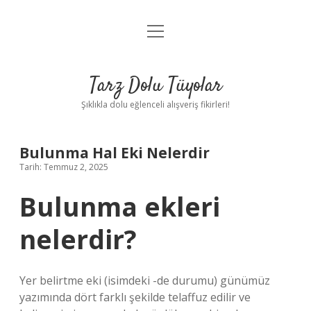
menüyü
Anasayfa
aç
Gizlilik Politikası
Tarz Dolu Tüyolar
Yasal Uyarı
Şıklıkla dolu eğlenceli alışveriş fikirleri!
Hakkımızda
Bulunma Hal Eki Nelerdir
Tarih: Temmuz 2, 2025
Bulunma ekleri
nelerdir?
Yer belirtme eki (isimdeki -de durumu) günümüz
yazımında dört farklı şekilde telaffuz edilir ve