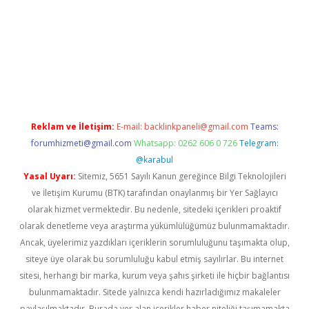
r.xyz
betci giriş
hiltonbet güncel giriş
Reklam ve İletişim:
E-mail:
backlinkpaneli@gmail.com
Teams:
forumhizmeti@gmail.com
Whatsapp: 0262 606 0 726
Telegram:
@karabul
Yasal Uyarı:
Sitemiz, 5651 Sayılı Kanun gereğince Bilgi Teknolojileri
ve İletişim Kurumu (BTK) tarafından onaylanmış bir Yer Sağlayıcı
olarak hizmet vermektedir. Bu nedenle, sitedeki içerikleri proaktif
olarak denetleme veya araştırma yükümlülüğümüz bulunmamaktadır.
Ancak, üyelerimiz yazdıkları içeriklerin sorumluluğunu taşımakta olup,
siteye üye olarak bu sorumluluğu kabul etmiş sayılırlar. Bu internet
sitesi, herhangi bir marka, kurum veya şahıs şirketi ile hiçbir bağlantısı
bulunmamaktadır. Sitede yalnızca kendi hazırladığımız makaleler
paylaşılmaktadır. Burada yer alan içerikler haber niteliği taşımamakta