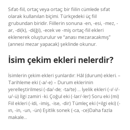
Sıfat-fiil, ortaç veya ortaç; bir fiilin cümlede sıfat
olarak kullanılan biçimi. Türkçedeki üç fiil
grubundan biridir. Fiillerin sonuna -en, -esi, -mez, -
ar, -di(k), -di(ği), -ecek ve -miş ortaç-fiil ekleri
eklenerek oluşturulur ve “anası mezaracakmış”
(annesi mezar yapacak) şeklinde okunur.
İsim çekim ekleri nelerdir?
İsimlerin çekim ekleri şunlardır: Hâl (durum) ekleri. –
Tarihleme eki (-a/-e) – Durum eklerinin
yerelleştirilmesi (-da/-de; -ta/te) … İyelik ekleri (-ı/-i/-
u/-ü) İlgi zamiri -ki. Çoğul eki (-lar/-ler) Soru eki (mi)
Fiil ekleri (-idi, -imiş, -ise, -dir) Tümleç eki (=ilgi eki) (-
ın, -in, -un, -ün) Eşitlik sonek (-ca, -ce)Daha fazla
makale…