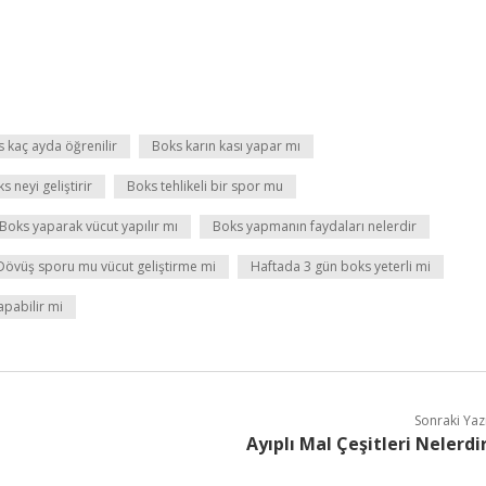
 kaç ayda öğrenilir
Boks karın kası yapar mı
s neyi geliştirir
Boks tehlikeli bir spor mu
Boks yaparak vücut yapılır mı
Boks yapmanın faydaları nelerdir
Dövüş sporu mu vücut geliştirme mi
Haftada 3 gün boks yeterli mi
apabilir mi
Sonraki Yaz
Ayıplı Mal Çeşitleri Nelerdi