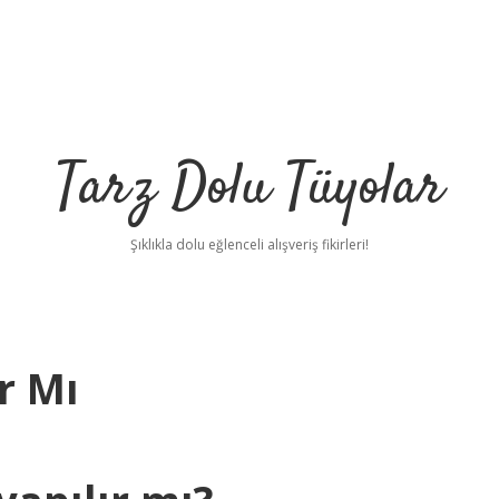
Tarz Dolu Tüyolar
Şıklıkla dolu eğlenceli alışveriş fikirleri!
r Mı
betci