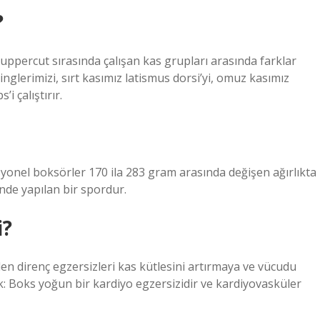
?
uppercut sırasında çalışan kas grupları arasında farklar
nglerimizi, sırt kasımız latismus dorsi’yi, omuz kasımız
i çalıştırır.
yonel boksörler 170 ila 283 gram arasında değişen ağırlıkta
nde yapılan bir spordur.
i?
len direnç egzersizleri kas kütlesini artırmaya ve vücudu
ık: Boks yoğun bir kardiyo egzersizidir ve kardiyovasküler