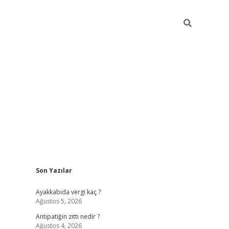
Sidebar
Son Yazılar
hiltonbet
ilbet giriş yap
ilbet.online
piabella giriş
betexper.xyz
b
Ayakkabıda vergi kaç ?
Ağustos 5, 2026
Antipatiğin zıttı nedir ?
Ağustos 4, 2026