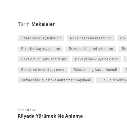
Tarih:
Makaleler
1 Saat boks Kaç Kaloridir
Boks insana ne kazandırır
Boks
Boks kas kaybı yapar mı
Boks kas kütlesini arttırır mı
Bok
Boks vücudu şekillendirir mi
Boks yapan kişiye ne denir
Boksta en önemli şey nedir
Boksta hangi kaslar önemli
Haftada kaç gün boks antrenmanı yapılmalı
Kilolu biri boks y
Önceki Yazı
Rüyada Yürümek Ne Anlama