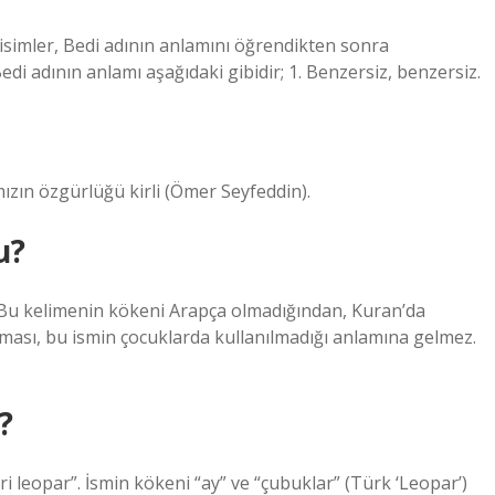
 isimler, Bedi adının anlamını öğrendikten sonra
di adının anlamı aşağıdaki gibidir; 1. Benzersiz, benzersiz.
mızın özgürlüğü kirli (Ömer Seyfeddin).
u?
Bu kelimenin kökeni Arapça olmadığından, Kuran’da
ası, bu ismin çocuklarda kullanılmadığı anlamına gelmez.
?
gri leopar”. İsmin kökeni “ay” ve “çubuklar” (Türk ‘Leopar’)