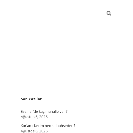
Sidebar
Son Yazılar
hiltonbet
ilbet giriş yap
ilbet.online
piabella giriş
betexper.xyz
b
Esenler’de kaç mahalle var ?
Ağustos 6, 2026
Kur’an-ı Kerim neden bahseder ?
Ağustos 6, 2026