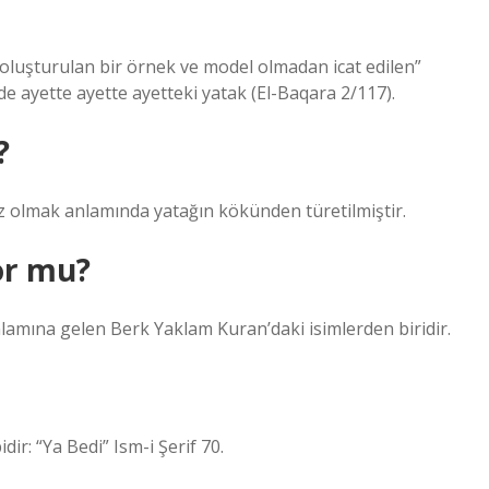
 oluşturulan bir örnek ve model olmadan icat edilen”
de ayette ayette ayetteki yatak (El-Baqara 2/117).
?
rsiz olmak anlamında yatağın kökünden türetilmiştir.
or mu?
anlamına gelen Berk Yaklam Kuran’daki isimlerden biridir.
ir: “Ya Bedi” Ism-i Şerif 70.