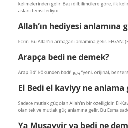
kelimelerinden gelir. Bazı dilbilimcilere göre, ilk ke
aslanı temsil ediyor.
Allah’ın hediyesi anlamına g
Ecrin: Bu Allah’ın armağanı anlamına gelir. EFGAN: (F
Arapça bedi ne demek?
Arap Bdˁ kökünden badīˁ بديع “yeni
El Bedi el kaviyy ne anlama 
Sadece mutlak güç olan Allah’ın bir özelliğidir. El-
olan tek ve mutlak güç anlamına gelir. Bu Esma sadece
Ya Musavvir ya bedi ne de