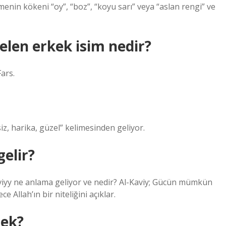
limenin kökeni “oy”, “boz”, “koyu sarı” veya “aslan rengi” ve
elen erkek isim nedir?
ars.
, orijinal, benzersiz, harika, güzel” kelimesinden geliyor.
gelir?
Kaviyy ne anlama geliyor ve nedir? Al-Kaviy; Gücün mümkün
 Allah’ın bir niteliğini açıklar.
mek?