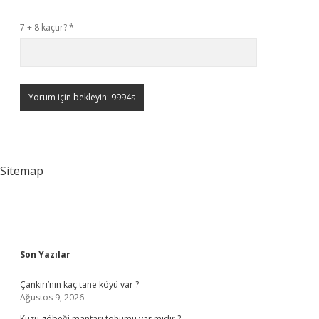
7 + 8 kaçtır?
*
Sitemap
Sidebar
Son Yazılar
Çankırı’nın kaç tane köyü var ?
Ağustos 9, 2026
Kuzu göbeği mantarı tohumu var mıdır ?