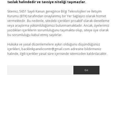
taslak halindedir ve tavsiye niteliği taşımazlar.
Sitemiz, 5651 Sayılı Kanun gereğince Bilgi Teknolojileri ve İletişim
Kurumu (BTK) tarafından onaylanmış bir Yer Sağlayıcı olarak hizmet
vermektedir. Bu nedenle, sitedeki içerikleri proaktif olarak denetleme
veya araştırma yükümlülüğümüz bulunmamaktadır. Ancak, üyelerimiz
yazdıkları içeriklerin sorumluluğunu taşımakta olup, siteye üye olarak
bu sorumluluğu kabul etmiş sayılırlar.
Hukuka ve yasal düzenlemelere aykırı olduğunu düşündüğünüz
içerikleri,
backlinkpanelicomtr@gmail.com
adresine bildirmeniz
halinde, ilgili içerikler yasal süre içerisinde sitemizden kaldırılacaktır.
Arama
per.xyz
betci giriş
hiltonbet güncel giriş