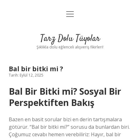
menüyü
Anasayfa
aç
Gizlilik Politikası
Tarz Dolu Tüyolar
Yasal Uyarı
Şıklıkla dolu eğlenceli alışveriş fikirleri!
Hakkımızda
Bal bir bitki mi ?
Tarih: Eylül 12, 2025
Bal Bir Bitki mi? Sosyal Bir
Perspektiften Bakış
Bazen en basit sorular bizi en derin tartışmalara
götürür. “Bal bir bitki mi?” sorusu da bunlardan biri.
Çoğumuz cevabı hemen verebiliriz: Hayır, bal bir