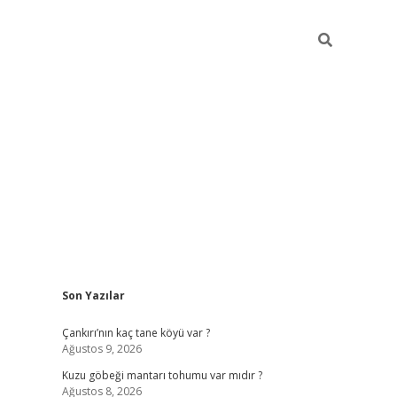
Sidebar
Son Yazılar
etci
hiltonbet
ilbet giriş yap
ilbet.online
piabella giriş
betexper.
Çankırı’nın kaç tane köyü var ?
Ağustos 9, 2026
Kuzu göbeği mantarı tohumu var mıdır ?
Ağustos 8, 2026