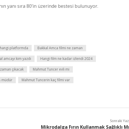
nın yanı sıra 80’in üzerinde bestesi bulunuyor.
 hangi platformda
Bakkal Amca filmi ne zaman
al amcayı kim yazdı
Hangi film ne kadar izlendi 2024
zaman çıkacak
Mahmut Tuncer evli mi
ş müdür
Mahmut Tuncerin kaç filmi var
Sonraki Yaz
Mikrodalga Fırın Kullanmak Sağlıklı M