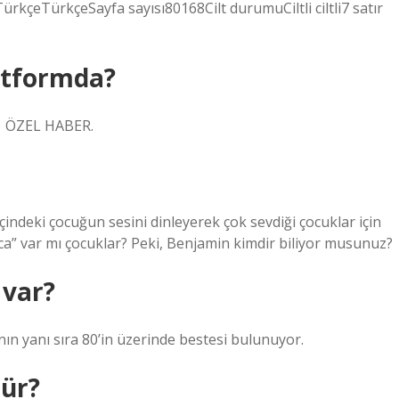
kçeTürkçeSayfa sayısı80168Cilt durumuCiltli ciltli7 satır
atformda?
 | ÖZEL HABER.
indeki çocuğun sesini dinleyerek çok sevdiği çocuklar için
ca” var mı çocuklar? Peki, Benjamin kimdir biliyor musunuz?
 var?
nın yanı sıra 80’in üzerinde bestesi bulunuyor.
ür?