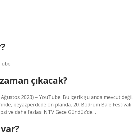
r?
Tube.
e zaman çıkacak?
4 Ağustos 2023) – YouTube. Bu içerik şu anda mevcut değil.
erinde, beyazperdede ön planda, 20. Bodrum Bale Festivali
hepsi ve daha fazlası NTV Gece Gündüz’de…
 var?