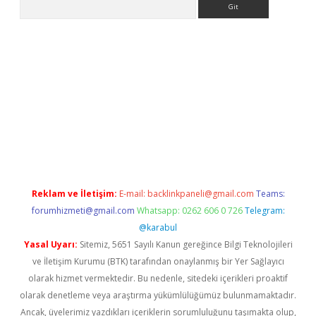
xyz
betci giriş
hiltonbet güncel giriş
Reklam ve İletişim:
E-mail:
backlinkpaneli@gmail.com
Teams:
forumhizmeti@gmail.com
Whatsapp: 0262 606 0 726
Telegram:
@karabul
Yasal Uyarı:
Sitemiz, 5651 Sayılı Kanun gereğince Bilgi Teknolojileri
ve İletişim Kurumu (BTK) tarafından onaylanmış bir Yer Sağlayıcı
olarak hizmet vermektedir. Bu nedenle, sitedeki içerikleri proaktif
olarak denetleme veya araştırma yükümlülüğümüz bulunmamaktadır.
Ancak, üyelerimiz yazdıkları içeriklerin sorumluluğunu taşımakta olup,