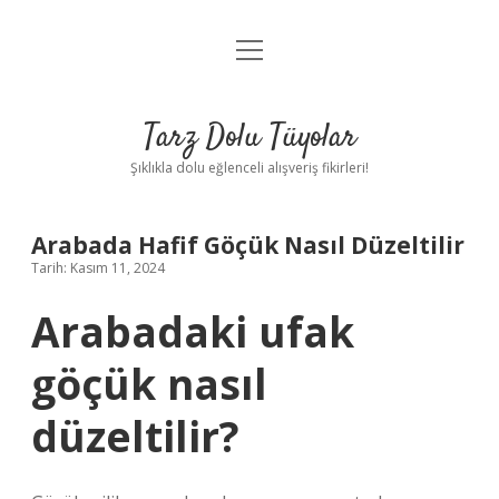
menüyü
Anasayfa
aç
Gizlilik Politikası
Tarz Dolu Tüyolar
Yasal Uyarı
Şıklıkla dolu eğlenceli alışveriş fikirleri!
Hakkımızda
Arabada Hafif Göçük Nasıl Düzeltilir
Tarih: Kasım 11, 2024
Arabadaki ufak
göçük nasıl
düzeltilir?