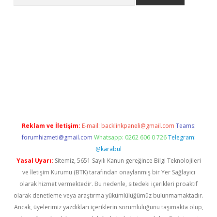
er.xyz
betci giriş
hiltonbet güncel giriş
Reklam ve İletişim:
E-mail:
backlinkpaneli@gmail.com
Teams:
forumhizmeti@gmail.com
Whatsapp: 0262 606 0 726
Telegram:
@karabul
Yasal Uyarı:
Sitemiz, 5651 Sayılı Kanun gereğince Bilgi Teknolojileri
ve İletişim Kurumu (BTK) tarafından onaylanmış bir Yer Sağlayıcı
olarak hizmet vermektedir. Bu nedenle, sitedeki içerikleri proaktif
olarak denetleme veya araştırma yükümlülüğümüz bulunmamaktadır.
Ancak, üyelerimiz yazdıkları içeriklerin sorumluluğunu taşımakta olup,