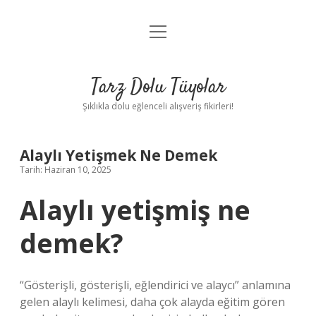
menüyü
Anasayfa
aç
Gizlilik Politikası
Tarz Dolu Tüyolar
Yasal Uyarı
Şıklıkla dolu eğlenceli alışveriş fikirleri!
Hakkımızda
Alaylı Yetişmek Ne Demek
Tarih: Haziran 10, 2025
Alaylı yetişmiş ne
demek?
“Gösterişli, gösterişli, eğlendirici ve alaycı” anlamına
gelen alaylı kelimesi, daha çok alayda eğitim gören