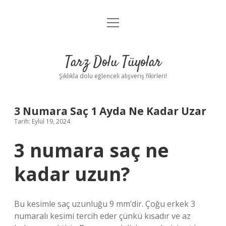
menüyü
Anasayfa
aç
Gizlilik Politikası
Tarz Dolu Tüyolar
Yasal Uyarı
Şıklıkla dolu eğlenceli alışveriş fikirleri!
Hakkımızda
3 Numara Saç 1 Ayda Ne Kadar Uzar
Tarih: Eylül 19, 2024
3 numara saç ne
kadar uzun?
Bu kesimle saç uzunluğu 9 mm’dir. Çoğu erkek 3
numaralı kesimi tercih eder çünkü kısadır ve az