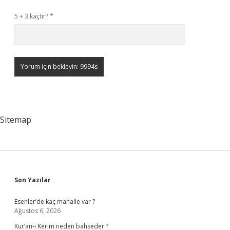
5 + 3 kaçtır?
*
Sitemap
Sidebar
Son Yazılar
Esenler’de kaç mahalle var ?
Ağustos 6, 2026
Kur’an-ı Kerim neden bahseder ?