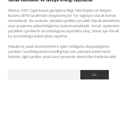
taslak halindedir ve tavsiye niteliği taşımazlar.
Sitemiz, 5651 Sayılı Kanun gereğince Bilgi Teknolojileri ve İletişim
Kurumu (BTK) tarafından onaylanmış bir Yer Sağlayıcı olarak hizmet
vermektedir. Bu nedenle, sitedeki içerikleri proaktif olarak denetleme
veya araştırma yükümlülüğümüz bulunmamaktadır. Ancak, üyelerimiz
yazdıkları içeriklerin sorumluluğunu taşımakta olup, siteye üye olarak
bu sorumluluğu kabul etmiş sayılırlar.
Hukuka ve yasal düzenlemelere aykırı olduğunu düşündüğünüz
içerikleri,
backlinkpanelicomtr@gmail.com
adresine bildirmeniz
halinde, ilgili içerikler yasal süre içerisinde sitemizden kaldırılacaktır.
Arama
er.xyz
betci giriş
hiltonbet güncel giriş