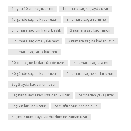
1 ayda 10 cm saç uzar mı
1 numara saç kaç ayda uzar
15 günde saç ne kadar uzar
3 numara saç anlamı ne
3 numara saç için hangi başlık
3 numara saç kaç mmdir
3 numara saç kime yakışmaz
3 numara saç ne kadar uzun
3 numara saç tarak kaç mm
30 cm saç ne kadar sürede uzar
4 numara saç kısa mı
40 günde saç ne kadar uzar
5 numara saç ne kadar uzun
Saç 3 ayda kaç santim uzar
Saç hangi ayda kesilirse cabuk uzar
Saç neden yavaş uzar
Saçı en hızlı ne uzatır
Saçı sıfıra vurunca ne olur
Saçımı 3 numaraya vurdurdum ne zaman uzar