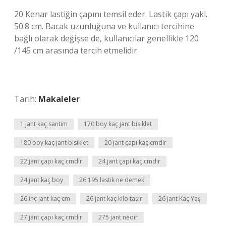
20 Kenar lastiğin çapını temsil eder. Lastik çapı yakl.
50.8 cm. Bacak uzunluğuna ve kullanıcı tercihine
bağlı olarak değişse de, kullanıcılar genellikle 120
/145 cm arasında tercih etmelidir.
Tarih:
Makaleler
1 jant kaç santim
170 boy kaç jant bisiklet
180 boy kaç jant bisiklet
20 jant çapı kaç cmdir
22 jant çapı kaç cmdir
24 jant çapı kaç cmdir
24 jant kaç boy
26 195 lastik ne demek
26 inç jant kaç cm
26 jant kaç kilo taşır
26 jant Kaç Yaş
27 jant çapı kaç cmdir
275 jant nedir