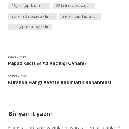
28 jant çapı kaç cmdir
28 jant çevresi kaç cm
28 janta 29 lastik takılır mı
29 jant çapı kaç cmdir
Jant çapı nasıl öğrenilir
Önceki Yazı
Papaz Kaçtı En Az Kaç Kişi Oynanır
Sonraki Yazı
Kuranda Hangi Ayette Kadınların Kapanması
Bir yanıt yazın
E-posta adresiniz yayınlanmayacak.
Gerekli alanlar
*