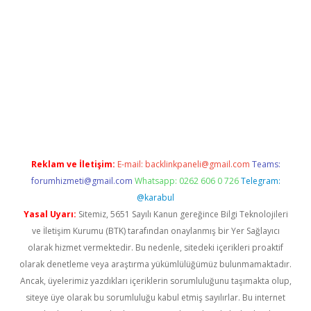
per.xyz
betci giriş
hiltonbet güncel giriş
Reklam ve İletişim:
E-mail:
backlinkpaneli@gmail.com
Teams:
forumhizmeti@gmail.com
Whatsapp: 0262 606 0 726
Telegram:
@karabul
Yasal Uyarı:
Sitemiz, 5651 Sayılı Kanun gereğince Bilgi Teknolojileri
ve İletişim Kurumu (BTK) tarafından onaylanmış bir Yer Sağlayıcı
olarak hizmet vermektedir. Bu nedenle, sitedeki içerikleri proaktif
olarak denetleme veya araştırma yükümlülüğümüz bulunmamaktadır.
Ancak, üyelerimiz yazdıkları içeriklerin sorumluluğunu taşımakta olup,
siteye üye olarak bu sorumluluğu kabul etmiş sayılırlar. Bu internet