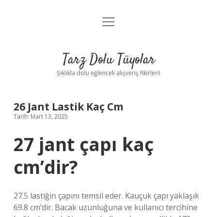
menüyü
Anasayfa
aç
Gizlilik Politikası
Tarz Dolu Tüyolar
Yasal Uyarı
Şıklıkla dolu eğlenceli alışveriş fikirleri!
Hakkımızda
26 Jant Lastik Kaç Cm
Tarih: Mart 13, 2025
27 jant çapı kaç
cm’dir?
27.5 lastiğin çapını temsil eder. Kauçuk çapı yaklaşık
69.8 cm’dir. Bacak uzunluğuna ve kullanıcı tercihine