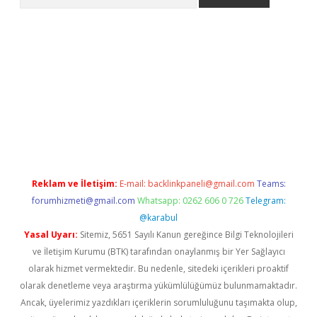
riş
betexper.xyz
betci giriş
hiltonbet güncel giriş
Reklam ve İletişim:
E-mail:
backlinkpaneli@gmail.com
Teams:
forumhizmeti@gmail.com
Whatsapp: 0262 606 0 726
Telegram:
@karabul
Yasal Uyarı:
Sitemiz, 5651 Sayılı Kanun gereğince Bilgi Teknolojileri
ve İletişim Kurumu (BTK) tarafından onaylanmış bir Yer Sağlayıcı
olarak hizmet vermektedir. Bu nedenle, sitedeki içerikleri proaktif
olarak denetleme veya araştırma yükümlülüğümüz bulunmamaktadır.
Ancak, üyelerimiz yazdıkları içeriklerin sorumluluğunu taşımakta olup,