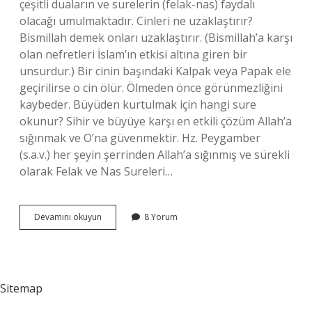
çeşitli duaların ve surelerin (felak-nas) faydalı
olacağı umulmaktadır. Cinleri ne uzaklaştırır?
Bismillah demek onları uzaklaştırır. (Bismillah’a karşı
olan nefretleri İslam’ın etkisi altına giren bir
unsurdur.) Bir cinin başındaki Kalpak veya Papak ele
geçirilirse o cin ölür. Ölmeden önce görünmezliğini
kaybeder. Büyüden kurtulmak için hangi sure
okunur? Sihir ve büyüye karşı en etkili çözüm Allah’a
sığınmak ve O’na güvenmektir. Hz. Peygamber
(s.a.v.) her şeyin şerrinden Allah’a sığınmış ve sürekli
olarak Felak ve Nas Sureleri…
Musallat
Devamını okuyun
8 Yorum
Için
Hangi
Sure
Okunur
Sitemap