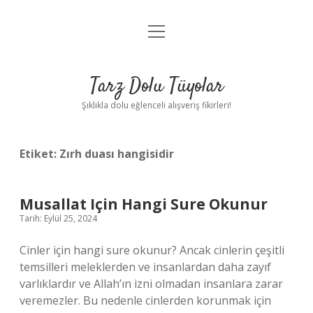
menüyü
Anasayfa
aç
Gizlilik Politikası
Tarz Dolu Tüyolar
Yasal Uyarı
Şıklıkla dolu eğlenceli alışveriş fikirleri!
Hakkımızda
Etiket:
Zırh duası hangisidir
Musallat Için Hangi Sure Okunur
Tarih: Eylül 25, 2024
Cinler için hangi sure okunur? Ancak cinlerin çeşitli
temsilleri meleklerden ve insanlardan daha zayıf
varlıklardır ve Allah’ın izni olmadan insanlara zarar
veremezler. Bu nedenle cinlerden korunmak için