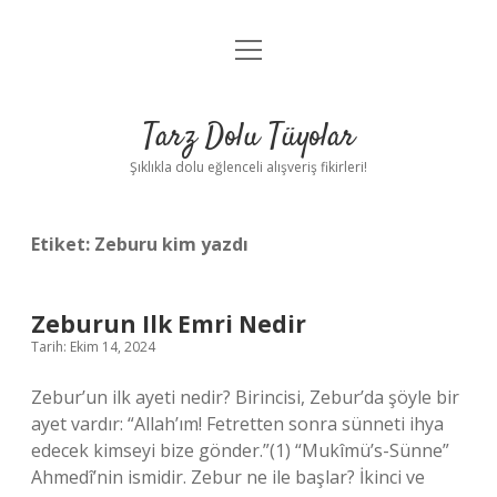
menüyü
Anasayfa
aç
Gizlilik Politikası
Tarz Dolu Tüyolar
Yasal Uyarı
Şıklıkla dolu eğlenceli alışveriş fikirleri!
Hakkımızda
Etiket:
Zeburu kim yazdı
Zeburun Ilk Emri Nedir
Tarih: Ekim 14, 2024
Zebur’un ilk ayeti nedir? Birincisi, Zebur’da şöyle bir
ayet vardır: “Allah’ım! Fetretten sonra sünneti ihya
edecek kimseyi bize gönder.”(1) “Mukîmü’s-Sünne”
Ahmedî’nin ismidir. Zebur ne ile başlar? İkinci ve