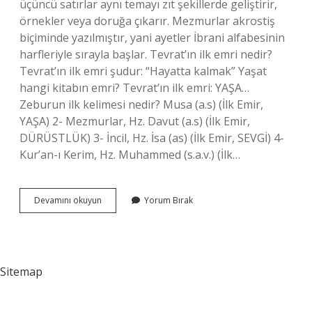
üçüncü satırlar aynı temayı zıt şekillerde geliştirir,
örnekler veya doruğa çıkarır. Mezmurlar akrostiş
biçiminde yazılmıştır, yani ayetler İbrani alfabesinin
harfleriyle sırayla başlar. Tevrat’ın ilk emri nedir?
Tevrat’ın ilk emri şudur: “Hayatta kalmak” Yaşat
hangi kitabın emri? Tevrat’ın ilk emri: YAŞA…
Zeburun ilk kelimesi nedir? Musa (a.s) (İlk Emir,
YAŞA) 2- Mezmurlar, Hz. Davut (a.s) (İlk Emir,
DÜRÜSTLÜK) 3- İncil, Hz. İsa (as) (İlk Emir, SEVGİ) 4-
Kur’an-ı Kerim, Hz. Muhammed (s.a.v.) (İlk…
Zeburun
Devamını okuyun
Yorum Bırak
Ilk
Emri
Nedir
Sitemap