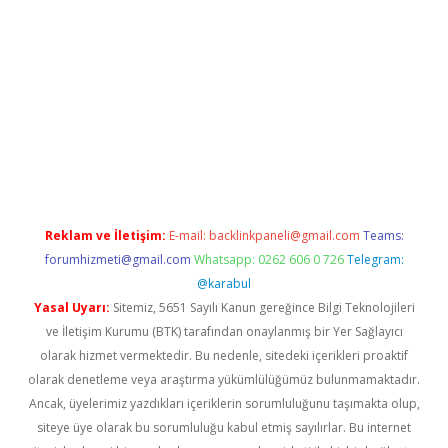
giriş
betexper.xyz
betci giriş
hiltonbet güncel giriş
Reklam ve İletişim:
E-mail:
backlinkpaneli@gmail.com
Teams:
forumhizmeti@gmail.com
Whatsapp: 0262 606 0 726
Telegram:
@karabul
Yasal Uyarı:
Sitemiz, 5651 Sayılı Kanun gereğince Bilgi Teknolojileri
ve İletişim Kurumu (BTK) tarafından onaylanmış bir Yer Sağlayıcı
olarak hizmet vermektedir. Bu nedenle, sitedeki içerikleri proaktif
olarak denetleme veya araştırma yükümlülüğümüz bulunmamaktadır.
Ancak, üyelerimiz yazdıkları içeriklerin sorumluluğunu taşımakta olup,
siteye üye olarak bu sorumluluğu kabul etmiş sayılırlar. Bu internet