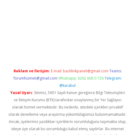
riş
betexper.xyz
betci giriş
hiltonbet güncel giriş
Reklam ve İletişim:
E-mail:
backlinkpaneli@gmail.com
Teams:
forumhizmeti@gmail.com
Whatsapp: 0262 606 0 726
Telegram:
@karabul
Yasal Uyarı:
Sitemiz, 5651 Sayılı Kanun gereğince Bilgi Teknolojileri
ve İletişim Kurumu (BTK) tarafından onaylanmış bir Yer Sağlayıcı
olarak hizmet vermektedir. Bu nedenle, sitedeki içerikleri proaktif
olarak denetleme veya araştırma yükümlülüğümüz bulunmamaktadır.
Ancak, üyelerimiz yazdıkları içeriklerin sorumluluğunu taşımakta olup,
siteye üye olarak bu sorumluluğu kabul etmiş sayılırlar. Bu internet