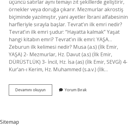
üçüncü satırlar aynı temayı zıt şekillerde geliştirir,
örnekler veya doruğa çıkarır. Mezmurlar akrostiş
biçiminde yazılmıştır, yani ayetler İbrani alfabesinin
harfleriyle sırayla başlar. Tevrat’ın ilk emri nedir?
Tevrat’ın ilk emri şudur: “Hayatta kalmak” Yaşat
hangi kitabın emri? Tevrat’ın ilk emri: YAŞA…
Zeburun ilk kelimesi nedir? Musa (a.s) (İlk Emir,
YAŞA) 2- Mezmurlar, Hz. Davut (a.s) (İlk Emir,
DÜRÜSTLÜK) 3- İncil, Hz. İsa (as) (İlk Emir, SEVGİ) 4-
Kur’an-ı Kerim, Hz. Muhammed (s.a.v.) (İlk…
Zeburun
Devamını okuyun
Yorum Bırak
Ilk
Emri
Nedir
Sitemap