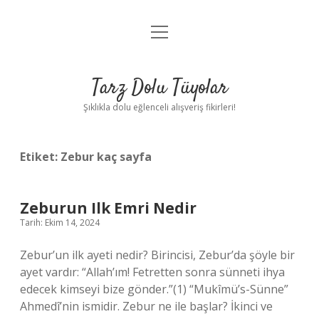
menüyü
Anasayfa
aç
Gizlilik Politikası
Tarz Dolu Tüyolar
Yasal Uyarı
Şıklıkla dolu eğlenceli alışveriş fikirleri!
Hakkımızda
Etiket:
Zebur kaç sayfa
Zeburun Ilk Emri Nedir
Tarih: Ekim 14, 2024
Zebur’un ilk ayeti nedir? Birincisi, Zebur’da şöyle bir
ayet vardır: “Allah’ım! Fetretten sonra sünneti ihya
edecek kimseyi bize gönder.”(1) “Mukîmü’s-Sünne”
Ahmedî’nin ismidir. Zebur ne ile başlar? İkinci ve