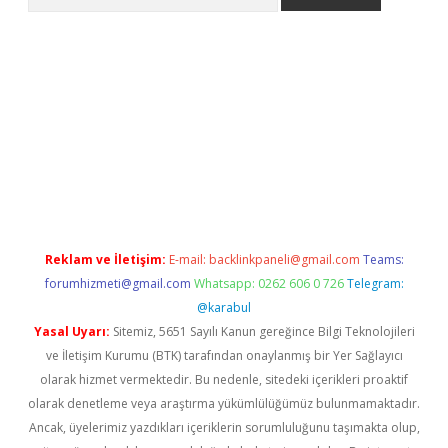
riş
betexper.xyz
betci giriş
hiltonbet güncel giriş
Reklam ve İletişim:
E-mail:
backlinkpaneli@gmail.com
Teams:
forumhizmeti@gmail.com
Whatsapp: 0262 606 0 726
Telegram:
@karabul
Yasal Uyarı:
Sitemiz, 5651 Sayılı Kanun gereğince Bilgi Teknolojileri
ve İletişim Kurumu (BTK) tarafından onaylanmış bir Yer Sağlayıcı
olarak hizmet vermektedir. Bu nedenle, sitedeki içerikleri proaktif
olarak denetleme veya araştırma yükümlülüğümüz bulunmamaktadır.
Ancak, üyelerimiz yazdıkları içeriklerin sorumluluğunu taşımakta olup,