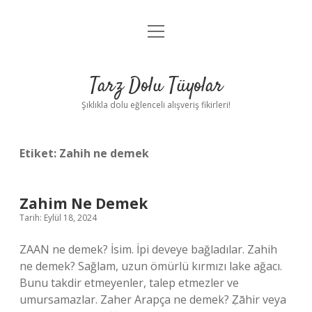
menüyü
Anasayfa
aç
Gizlilik Politikası
Tarz Dolu Tüyolar
Yasal Uyarı
Şıklıkla dolu eğlenceli alışveriş fikirleri!
Hakkımızda
Etiket:
Zahih ne demek
Zahim Ne Demek
Tarih: Eylül 18, 2024
ZAAN ne demek? İsim. İpi deveye bağladılar. Zahih
ne demek? Sağlam, uzun ömürlü kırmızı lake ağacı.
Bunu takdir etmeyenler, talep etmezler ve
umursamazlar. Zaher Arapça ne demek? Ẓāhir veya