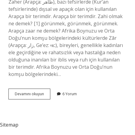
Zaher (Arapça: ظاهر‎), bazı tefsirlerde (Kur’an
tefsirlerinde) dışsal ve apaçık olan için kullanılan
Arapça bir terimdir. Arapça bir terimdir. Zahi olmak
ne demek? [1] görünmek, görünmek, görünmek.
Arapça zaar ne demek? Afrika Boynuzu ve Orta
Doğu’nun komşu bölgelerindeki kültürlerde Zār
(Arapça: زار‎, Ge’ez: ዛር), bireyleri, genellikle kadınları
ele geçirdiğine ve rahatsızlık veya hastalığa neden
olduğuna inanılan bir iblis veya ruh için kullanılan
bir terimdir. Afrika Boynuzu ve Orta Doğu’nun
komşu bölgelerindeki…
Zahim
Devamını okuyun
6 Yorum
Ne
Demek
Sitemap