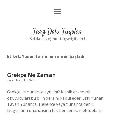
menüyü
Anasayfa
aç
Gizlilik Politikası
Tarz Dolu Tüyolar
Yasal Uyarı
Şıklıkla dolu eğlenceli alışveriş fikirleri!
Hakkımızda
Etiket:
Yunan tarihi ne zaman başladı
Grekçe Ne Zaman
Tarih: Mart 1, 2025
Grekçe ile Yunanca aynı mı? Klasik arkeoloji
okuyucuları bu dilin dersini kabul eder. Eski Yunan,
Tavan Yunanca, Hellence veya Yunanca denir.
Bugünün Yunancasına tek benzerlik, mektupların