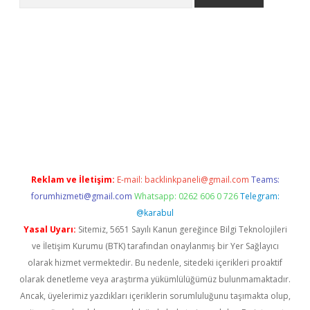
riş
betexper.xyz
betci giriş
hiltonbet güncel giriş
Reklam ve İletişim:
E-mail:
backlinkpaneli@gmail.com
Teams:
forumhizmeti@gmail.com
Whatsapp: 0262 606 0 726
Telegram:
@karabul
Yasal Uyarı:
Sitemiz, 5651 Sayılı Kanun gereğince Bilgi Teknolojileri
ve İletişim Kurumu (BTK) tarafından onaylanmış bir Yer Sağlayıcı
olarak hizmet vermektedir. Bu nedenle, sitedeki içerikleri proaktif
olarak denetleme veya araştırma yükümlülüğümüz bulunmamaktadır.
Ancak, üyelerimiz yazdıkları içeriklerin sorumluluğunu taşımakta olup,