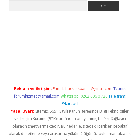
Arama
iriş
betexper.xyz
betci giriş
hiltonbet güncel giriş
Reklam ve İletişim:
E-mail:
backlinkpaneli@gmail.com
Teams:
forumhizmeti@gmail.com
Whatsapp: 0262 606 0 726
Telegram:
@karabul
Yasal Uyarı:
Sitemiz, 5651 Sayılı Kanun gereğince Bilgi Teknolojileri
ve İletişim Kurumu (BTK) tarafından onaylanmış bir Yer Sağlayıcı
olarak hizmet vermektedir. Bu nedenle, sitedeki içerikleri proaktif
olarak denetleme veya araştırma yükümlülüğümüz bulunmamaktadır.