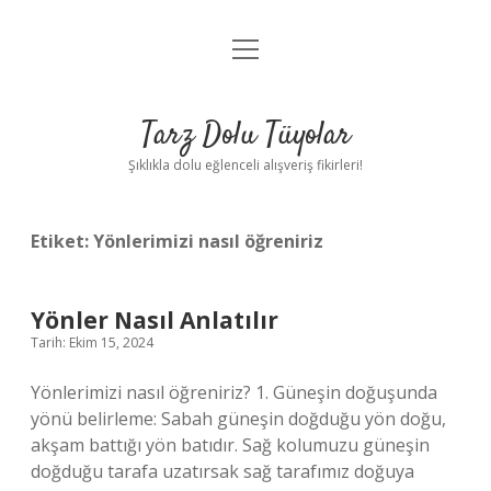
menüyü
Anasayfa
aç
Gizlilik Politikası
Tarz Dolu Tüyolar
Yasal Uyarı
Şıklıkla dolu eğlenceli alışveriş fikirleri!
Hakkımızda
Etiket:
Yönlerimizi nasıl öğreniriz
Yönler Nasıl Anlatılır
Tarih: Ekim 15, 2024
Yönlerimizi nasıl öğreniriz? 1. Güneşin doğuşunda
yönü belirleme: Sabah güneşin doğduğu yön doğu,
akşam battığı yön batıdır. Sağ kolumuzu güneşin
doğduğu tarafa uzatırsak sağ tarafımız doğuya