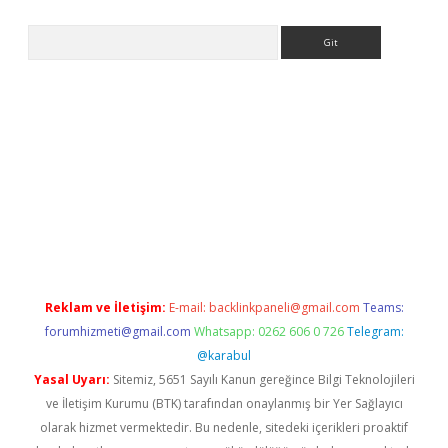
Arama
riş
betexper.xyz
betci giriş
hiltonbet güncel giriş
Reklam ve İletişim:
E-mail:
backlinkpaneli@gmail.com
Teams:
forumhizmeti@gmail.com
Whatsapp: 0262 606 0 726
Telegram:
@karabul
Yasal Uyarı:
Sitemiz, 5651 Sayılı Kanun gereğince Bilgi Teknolojileri
ve İletişim Kurumu (BTK) tarafından onaylanmış bir Yer Sağlayıcı
olarak hizmet vermektedir. Bu nedenle, sitedeki içerikleri proaktif