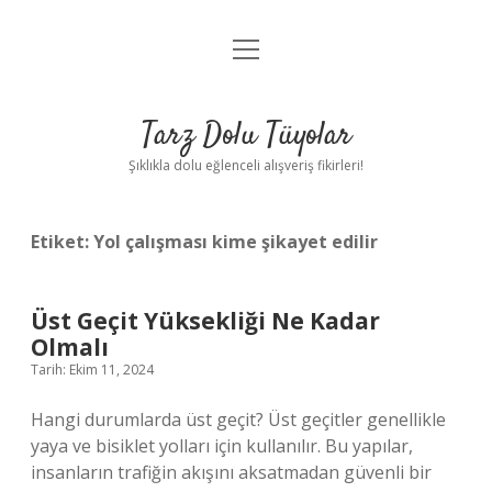
menüyü
Anasayfa
aç
Gizlilik Politikası
Tarz Dolu Tüyolar
Yasal Uyarı
Şıklıkla dolu eğlenceli alışveriş fikirleri!
Hakkımızda
Etiket:
Yol çalışması kime şikayet edilir
Üst Geçit Yüksekliği Ne Kadar
Olmalı
Tarih: Ekim 11, 2024
Hangi durumlarda üst geçit? Üst geçitler genellikle
yaya ve bisiklet yolları için kullanılır. Bu yapılar,
insanların trafiğin akışını aksatmadan güvenli bir