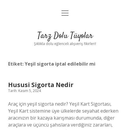
menüyü
Anasayfa
aç
Gizlilik Politikası
Tarz Dolu Tüyolar
Yasal Uyarı
Şıklıkla dolu eğlenceli alışveriş fikirleri!
Hakkımızda
Etiket:
Yeşil sigorta iptal edilebilir mi
Hususi Sigorta Nedir
Tarih: Kasım 5, 2024
Araç için yeşil sigorta nedir? Yeşil Kart Sigortası,
Yeşil Kart sistemine üye ülkelerde seyahat ederken
aracınızın bir kazaya karışması durumunda, diğer
araçlara ve üçüncü şahıslara verdiğiniz zararları,