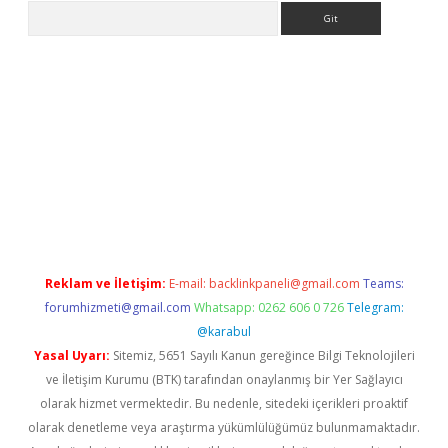
Arama
riş
betexper.xyz
betci giriş
hiltonbet güncel giriş
Reklam ve İletişim:
E-mail:
backlinkpaneli@gmail.com
Teams:
forumhizmeti@gmail.com
Whatsapp: 0262 606 0 726
Telegram:
@karabul
Yasal Uyarı:
Sitemiz, 5651 Sayılı Kanun gereğince Bilgi Teknolojileri
ve İletişim Kurumu (BTK) tarafından onaylanmış bir Yer Sağlayıcı
olarak hizmet vermektedir. Bu nedenle, sitedeki içerikleri proaktif
olarak denetleme veya araştırma yükümlülüğümüz bulunmamaktadır.