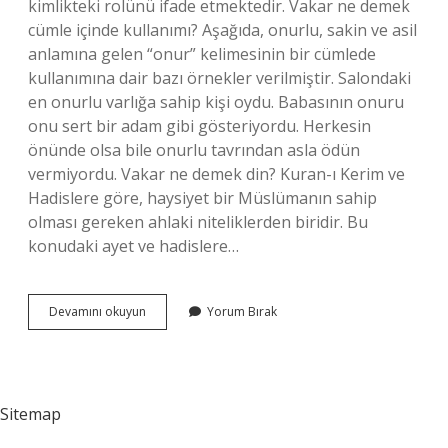
kimlikteki rolünü ifade etmektedir. Vakar ne demek
cümle içinde kullanımı? Aşağıda, onurlu, sakin ve asil
anlamına gelen “onur” kelimesinin bir cümlede
kullanımına dair bazı örnekler verilmiştir. Salondaki
en onurlu varlığa sahip kişi oydu. Babasının onuru
onu sert bir adam gibi gösteriyordu. Herkesin
önünde olsa bile onurlu tavrından asla ödün
vermiyordu. Vakar ne demek din? Kuran-ı Kerim ve
Hadislere göre, haysiyet bir Müslümanın sahip
olması gereken ahlaki niteliklerden biridir. Bu
konudaki ayet ve hadislere…
Vakarlı
Devamını okuyun
Yorum Bırak
Ne
Demek
Tdk
Sitemap