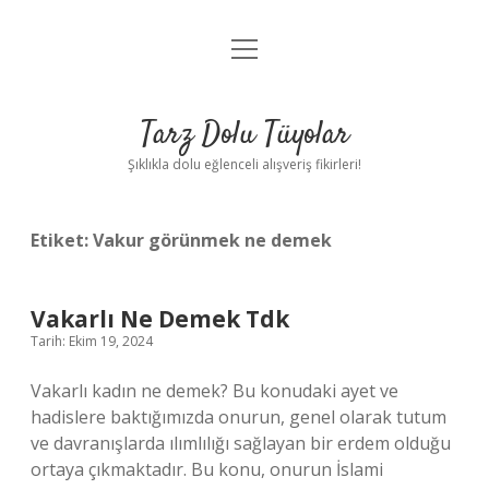
menüyü
Anasayfa
aç
Gizlilik Politikası
Tarz Dolu Tüyolar
Yasal Uyarı
Şıklıkla dolu eğlenceli alışveriş fikirleri!
Hakkımızda
Etiket:
Vakur görünmek ne demek
Vakarlı Ne Demek Tdk
Tarih: Ekim 19, 2024
Vakarlı kadın ne demek? Bu konudaki ayet ve
hadislere baktığımızda onurun, genel olarak tutum
ve davranışlarda ılımlılığı sağlayan bir erdem olduğu
ortaya çıkmaktadır. Bu konu, onurun İslami