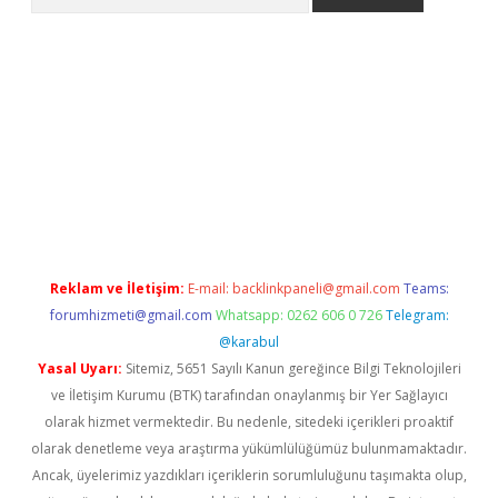
riş
betexper.xyz
betci giriş
hiltonbet güncel giriş
Reklam ve İletişim:
E-mail:
backlinkpaneli@gmail.com
Teams:
forumhizmeti@gmail.com
Whatsapp: 0262 606 0 726
Telegram:
@karabul
Yasal Uyarı:
Sitemiz, 5651 Sayılı Kanun gereğince Bilgi Teknolojileri
ve İletişim Kurumu (BTK) tarafından onaylanmış bir Yer Sağlayıcı
olarak hizmet vermektedir. Bu nedenle, sitedeki içerikleri proaktif
olarak denetleme veya araştırma yükümlülüğümüz bulunmamaktadır.
Ancak, üyelerimiz yazdıkları içeriklerin sorumluluğunu taşımakta olup,