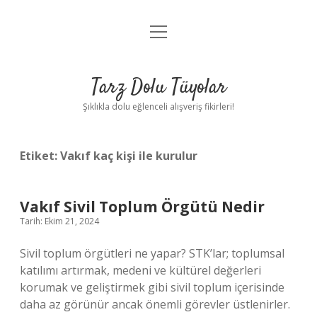
menüyü
Anasayfa
aç
Gizlilik Politikası
Tarz Dolu Tüyolar
Yasal Uyarı
Şıklıkla dolu eğlenceli alışveriş fikirleri!
Hakkımızda
Etiket:
Vakıf kaç kişi ile kurulur
Vakıf Sivil Toplum Örgütü Nedir
Tarih: Ekim 21, 2024
Sivil toplum örgütleri ne yapar? STK’lar; toplumsal
katılımı artırmak, medeni ve kültürel değerleri
korumak ve geliştirmek gibi sivil toplum içerisinde
daha az görünür ancak önemli görevler üstlenirler.