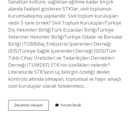
Sanattan kültüre, sağlıktan eğitime kadar birçok
alanda faaliyet gösteren STK’lar, sivil toplumun
kurumsallaşmış yapılarıdır. Sivil toplum kuruluşları
nedir 5 tane örnek? Sivil Toplum KuruluşlarıTürkiye
Diş Hekimleri BirliğiTürk Eczacıları BirliğiTürkiye
Veteriner Hekimler BirliğiTürkiye Odalar ve Borsalar
Birliği (TOBB)İlaç Endüstrisi İşverenleri Derneği
(İEİS)Türkiye Sağlık İşverenleri Derneği (SEİS)Tüm
Tıbbi Cihaz Üreticileri ve Tedarikçileri Dernekleri
Derneği (TUMDEF) STK’nin özellikleri nelerdir?
Literatürde STK’ların üç belirgin özelliği; devlet
kontrolü altında olmayan, toplumsal ve hayır amaçlı
özel kuruluşlar olarak listelenmesi…
Vakıf
Devamını okuyun
Yorum Bırak
Sivil
Toplum
Örgütü
Nedir