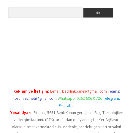
Arama
riş
betexper.xyz
betci giriş
hiltonbet güncel giriş
Reklam ve İletişim:
E-mail:
backlinkpaneli@gmail.com
Teams:
forumhizmeti@gmail.com
Whatsapp: 0262 606 0 726
Telegram:
@karabul
Yasal Uyarı:
Sitemiz, 5651 Sayılı Kanun gereğince Bilgi Teknolojileri
ve İletişim Kurumu (BTK) tarafından onaylanmış bir Yer Sağlayıcı
olarak hizmet vermektedir. Bu nedenle, sitedeki içerikleri proaktif