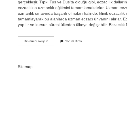
gerçekleşir. Tıpkı Tus ve Dus’ta olduğu gibi, eczacılık dallar
eczacılıkta uzmanlık eğitimini tamamlamalıdırlar. Uzman ecza
uzmanlık sınavında başarılı olmaları halinde, klinik eczacılık ve
tamamlayarak bu alanlarda uzman eczacı ünvanını alırlar. Eczac
yapılır ve kursun süresi ülkeden ülkeye değişebilir. Eczacılı
Uzman
Devamını okuyun
Yorum Bırak
Eczacılık
Kaç
Yıl
Sitemap