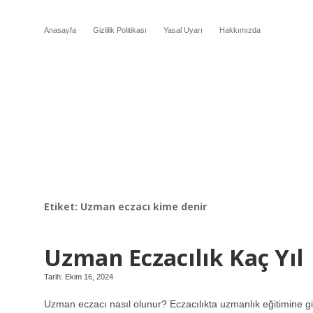
Anasayfa
Gizlilik Politikası
Yasal Uyarı
Hakkımızda
Etiket:
Uzman eczacı kime denir
Uzman Eczacılık Kaç Yıl
Tarih: Ekim 16, 2024
Uzman eczacı nasıl olunur? Eczacılıkta uzmanlık eğitimine gir