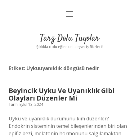
menüyü
Anasayfa
aç
Gizlilik Politikası
Tarz Dolu Tüyolar
Yasal Uyarı
Şıklıkla dolu eğlenceli alışveriş fikirleri!
Hakkımızda
Etiket:
Uykuuyanıklık döngüsü nedir
Beyincik Uyku Ve Uyanıklık Gibi
Olayları Düzenler Mi
Tarih: Eylül 13, 2024
Uyku ve uyanıklık durumunu kim düzenler?
Endokrin sisteminin temel bileşenlerinden biri olan
epifiz bezi, melatonin hormonunu salgılamaktan