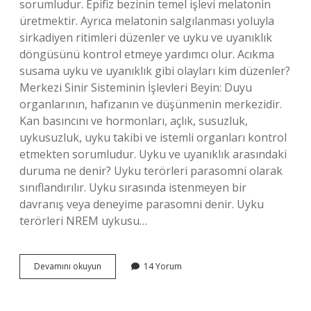
sorumludur. Epifiz bezinin temel işlevi melatonin
üretmektir. Ayrıca melatonin salgılanması yoluyla
sirkadiyen ritimleri düzenler ve uyku ve uyanıklık
döngüsünü kontrol etmeye yardımcı olur. Acıkma
susama uyku ve uyanıklık gibi olayları kim düzenler?
Merkezi Sinir Sisteminin İşlevleri Beyin: Duyu
organlarının, hafızanın ve düşünmenin merkezidir.
Kan basıncını ve hormonları, açlık, susuzluk,
uykusuzluk, uyku takibi ve istemli organları kontrol
etmekten sorumludur. Uyku ve uyanıklık arasındaki
duruma ne denir? Uyku terörleri parasomni olarak
sınıflandırılır. Uyku sırasında istenmeyen bir
davranış veya deneyime parasomni denir. Uyku
terörleri NREM uykusu…
Beyincik
Devamını okuyun
14 Yorum
Uyku
Ve
Uyanıklık