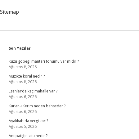
Gibi
Olayları
Sitemap
Düzenler
Mi
Sidebar
Son Yazılar
Kuzu göbeği mantarı tohumu var mıdır ?
Ağustos 8, 2026
Müzikte koral nedir ?
Ağustos 8, 2026
Esenler’de kaç mahalle var ?
Ağustos 6, 2026
Kur’an-ı Kerim neden bahseder ?
Ağustos 6, 2026
Ayakkabıda vergi kaç ?
Ağustos 5, 2026
Antipatiğin zıttı nedir ?