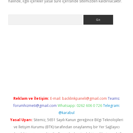
halinde, ilgili içerikler yasal süre içerisinde sitemizden kaldırılacaktır.
Arama
riş
betexper.xyz
betci giriş
hiltonbet güncel giriş
Reklam ve İletişim:
E-mail:
backlinkpaneli@gmail.com
Teams:
forumhizmeti@gmail.com
Whatsapp: 0262 606 0 726
Telegram:
@karabul
Yasal Uyarı:
Sitemiz, 5651 Sayılı Kanun gereğince Bilgi Teknolojileri
ve İletişim Kurumu (BTK) tarafından onaylanmış bir Yer Sağlayıcı