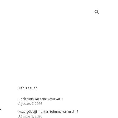
Sidebar
Son Yazılar
betci
hiltonbet
ilbet giriş yap
ilbet.online
piabella giriş
betexp
Çankırı’nın kaç tane köyü var ?
Ağustos 9, 2026
r
Kuzu göbeği mantarı tohumu var mıdır ?
Ağustos 8, 2026