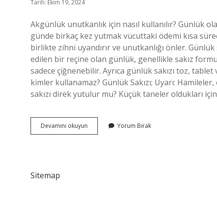
Tarih: Ekim 19, 2024
Akgünlük unutkanlık için nasıl kullanılır? Günlük o
günde birkaç kez yutmak vücuttaki ödemi kısa süre
birlikte zihni uyandırır ve unutkanlığı önler. Günlük
edilen bir reçine olan günlük, genellikle sakız formu
sadece çiğnenebilir. Ayrıca günlük sakızı toz, tablet
kimler kullanamaz? Günlük Sakızı; Uyarı: Hamileler
sakızı direk yutulur mu? Küçük taneler oldukları için 
Günlük
Devamını okuyun
Yorum Bırak
Sakızı
Unutkanlık
Için
Nasıl
Kullanılır
Sitemap