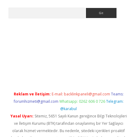
Arama
riş
betexper.xyz
betci giriş
hiltonbet güncel giriş
Reklam ve İletişim:
E-mail:
backlinkpaneli@gmail.com
Teams:
forumhizmeti@gmail.com
Whatsapp: 0262 606 0 726
Telegram:
@karabul
Yasal Uyarı:
Sitemiz, 5651 Sayılı Kanun gereğince Bilgi Teknolojileri
ve İletişim Kurumu (BTK) tarafından onaylanmış bir Yer Sağlayıcı
olarak hizmet vermektedir. Bu nedenle, sitedeki içerikleri proaktif