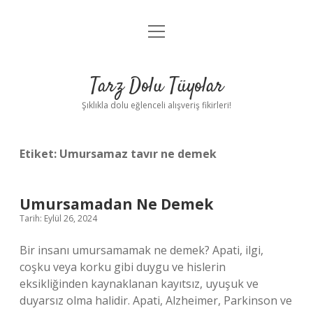
menüyü
Anasayfa
aç
Gizlilik Politikası
Tarz Dolu Tüyolar
Yasal Uyarı
Şıklıkla dolu eğlenceli alışveriş fikirleri!
Hakkımızda
Etiket:
Umursamaz tavır ne demek
Umursamadan Ne Demek
Tarih: Eylül 26, 2024
Bir insanı umursamamak ne demek? Apati, ilgi,
coşku veya korku gibi duygu ve hislerin
eksikliğinden kaynaklanan kayıtsız, uyuşuk ve
duyarsız olma halidir. Apati, Alzheimer, Parkinson ve