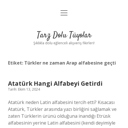
menüyü
Anasayfa
aç
Gizlilik Politikası
Tarz Dolu Tüyolar
Yasal Uyarı
Şıklıkla dolu eğlenceli alışveriş fikirleri!
Hakkımızda
Etiket:
Türkler ne zaman Arap alfabesine geçti
Atatürk Hangi Alfabeyi Getirdi
Tarih: Ekim 13, 2024
Atatürk neden Latin alfabesini tercih etti? Kısacası
Atatürk, Türkler arasında yazı birliğini sağlamak ve
zaten Türklerin ürünü olduğuna inandığı Etrüsk
alfabesinin yerine Latin alfabesini (kendi deyimiyle