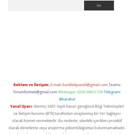
Arama
riş
betexper.xyz
betci giriş
hiltonbet güncel giriş
Reklam ve İletişim:
E-mail:
backlinkpaneli@gmail.com
Teams:
forumhizmeti@gmail.com
Whatsapp: 0262 606 0 726
Telegram:
@karabul
Yasal Uyarı:
Sitemiz, 5651 Sayılı Kanun gereğince Bilgi Teknolojileri
ve İletişim Kurumu (BTK) tarafından onaylanmış bir Yer Sağlayıcı
olarak hizmet vermektedir. Bu nedenle, sitedeki içerikleri proaktif
olarak denetleme veya araştırma yükümlülüğümüz bulunmamaktadır.