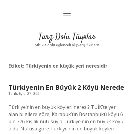
menüyü
Anasayfa
aç
Gizlilik Politikası
Tarz Dolu Tüyolar
Yasal Uyarı
Şıklıkla dolu eğlenceli alışveriş fikirleri!
Hakkımızda
Etiket:
Türkiyenin en küçük yeri neresidir
Türkiyenin En Büyük 2 Köyü Nerede
Tarih: Eylül 27, 2024
Türkiye’nin en büyük köyleri neresi? TUİK’te yer
alan bilgilere göre, Karabük’ün Bostanbükü köyü 6
bin 776 kişilik nüfusuyla Türkiye’nin en büyük köyü
oldu. Nüfusa göre Türkiye’nin en büyük köyleri