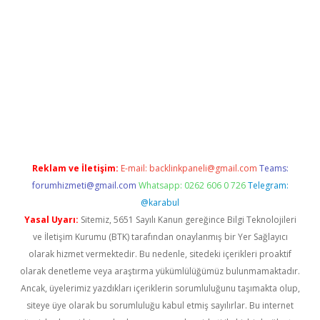
riş
betexper.xyz
betci giriş
hiltonbet güncel giriş
Reklam ve İletişim:
E-mail:
backlinkpaneli@gmail.com
Teams:
forumhizmeti@gmail.com
Whatsapp: 0262 606 0 726
Telegram:
@karabul
Yasal Uyarı:
Sitemiz, 5651 Sayılı Kanun gereğince Bilgi Teknolojileri
ve İletişim Kurumu (BTK) tarafından onaylanmış bir Yer Sağlayıcı
olarak hizmet vermektedir. Bu nedenle, sitedeki içerikleri proaktif
olarak denetleme veya araştırma yükümlülüğümüz bulunmamaktadır.
Ancak, üyelerimiz yazdıkları içeriklerin sorumluluğunu taşımakta olup,
siteye üye olarak bu sorumluluğu kabul etmiş sayılırlar. Bu internet