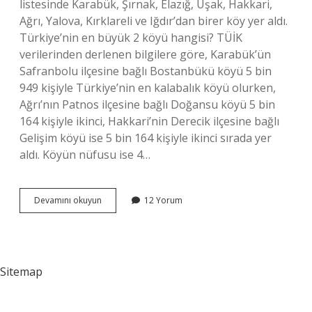
listesinde Karabük, Şırnak, Elazığ, Uşak, Hakkari,
Ağrı, Yalova, Kırklareli ve Iğdır’dan birer köy yer aldı.
Türkiye’nin en büyük 2 köyü hangisi? TÜİK
verilerinden derlenen bilgilere göre, Karabük’ün
Safranbolu ilçesine bağlı Bostanbükü köyü 5 bin
949 kişiyle Türkiye’nin en kalabalık köyü olurken,
Ağrı’nın Patnos ilçesine bağlı Doğansu köyü 5 bin
164 kişiyle ikinci, Hakkari’nin Derecik ilçesine bağlı
Gelişim köyü ise 5 bin 164 kişiyle ikinci sırada yer
aldı. Köyün nüfusu ise 4…
Türkiyenin
Devamını okuyun
12 Yorum
En
Büyük
2
Köyü
Nerede
Sitemap