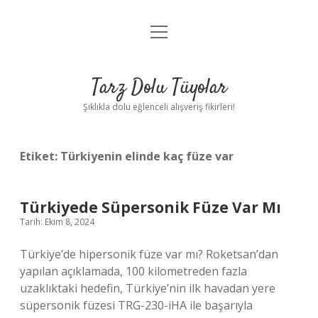
menüyü
Anasayfa
aç
Gizlilik Politikası
Tarz Dolu Tüyolar
Yasal Uyarı
Şıklıkla dolu eğlenceli alışveriş fikirleri!
Hakkımızda
Etiket:
Türkiyenin elinde kaç füze var
Türkiyede Süpersonik Füze Var Mı
Tarih: Ekim 8, 2024
Türkiye’de hipersonik füze var mı? Roketsan’dan
yapılan açıklamada, 100 kilometreden fazla
uzaklıktaki hedefin, Türkiye’nin ilk havadan yere
süpersonik füzesi TRG-230-iHA ile başarıyla