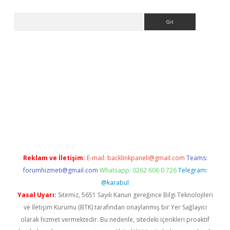
Arama
riş
betexper.xyz
betci giriş
hiltonbet güncel giriş
Reklam ve İletişim:
E-mail:
backlinkpaneli@gmail.com
Teams:
forumhizmeti@gmail.com
Whatsapp: 0262 606 0 726
Telegram:
@karabul
Yasal Uyarı:
Sitemiz, 5651 Sayılı Kanun gereğince Bilgi Teknolojileri
ve İletişim Kurumu (BTK) tarafından onaylanmış bir Yer Sağlayıcı
olarak hizmet vermektedir. Bu nedenle, sitedeki içerikleri proaktif