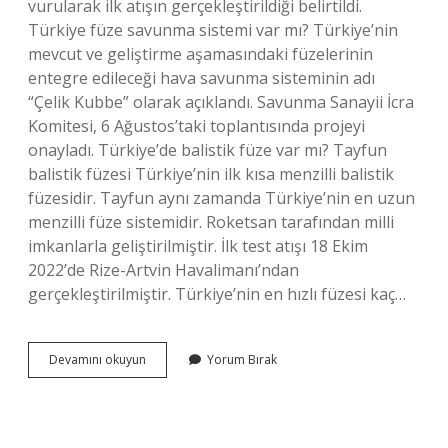
vurularak ilk atışın gerçekleştirildiği belirtildi.
Türkiye füze savunma sistemi var mı? Türkiye’nin
mevcut ve geliştirme aşamasındaki füzelerinin
entegre edileceği hava savunma sisteminin adı
“Çelik Kubbe” olarak açıklandı. Savunma Sanayii İcra
Komitesi, 6 Ağustos’taki toplantısında projeyi
onayladı. Türkiye’de balistik füze var mı? Tayfun
balistik füzesi Türkiye’nin ilk kısa menzilli balistik
füzesidir. Tayfun aynı zamanda Türkiye’nin en uzun
menzilli füze sistemidir. Roketsan tarafından milli
imkanlarla geliştirilmiştir. İlk test atışı 18 Ekim
2022’de Rize-Artvin Havalimanı’ndan
gerçekleştirilmiştir. Türkiye’nin en hızlı füzesi kaç…
Türkiyede
Devamını okuyun
Yorum Bırak
Süpersonik
Füze
Var
Mı